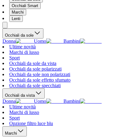
Occhiali Smart
Marchi
Lenti
Occhiali da sole
Donna
Uomo
Bambini
Ultime novità
Marchi di lusso
Sport
Occhiali da sole da vista
Occhiali da sole polarizzati
Occhiali da sole non polarizzati
Occhiali da sole effetto sfumato
Occhiali da sole specchiati
Occhiali da vista
Donna
Uomo
Bambini
Ultime novità
Marchi di lusso
Sport
Opzione filtro luce blu
Marchi