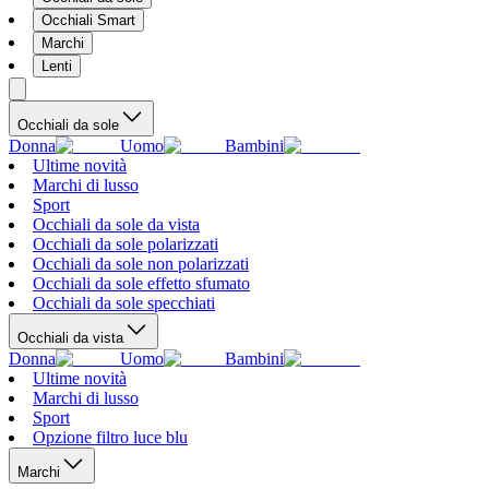
Occhiali Smart
Marchi
Lenti
Occhiali da sole
Donna
Uomo
Bambini
Ultime novità
Marchi di lusso
Sport
Occhiali da sole da vista
Occhiali da sole polarizzati
Occhiali da sole non polarizzati
Occhiali da sole effetto sfumato
Occhiali da sole specchiati
Occhiali da vista
Donna
Uomo
Bambini
Ultime novità
Marchi di lusso
Sport
Opzione filtro luce blu
Marchi