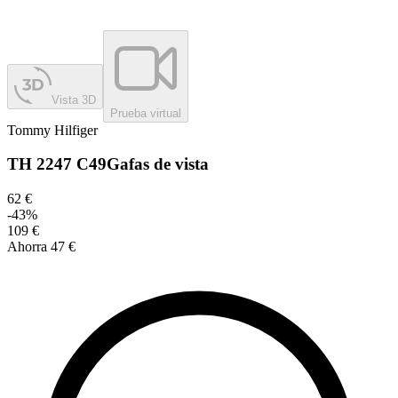
Vista 3D
Prueba virtual
Tommy Hilfiger
TH 2247 C49
Gafas de vista
62 €
-
43
%
109 €
Ahorra
47 €