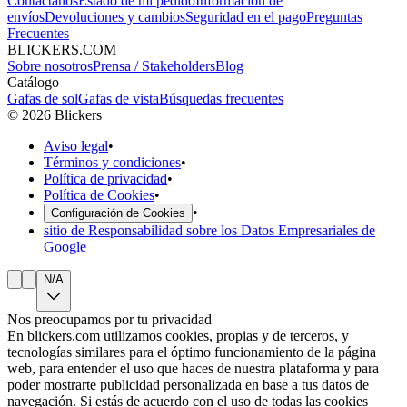
Contáctanos
Estado de mi pedido
Información de
envíos
Devoluciones y cambios
Seguridad en el pago
Preguntas
Frecuentes
BLICKERS.COM
Sobre nosotros
Prensa / Stakeholders
Blog
Catálogo
Gafas de sol
Gafas de vista
Búsquedas frecuentes
©
2026
Blickers
Aviso legal
•
Términos y condiciones
•
Política de privacidad
•
Política de Cookies
•
•
Configuración de Cookies
sitio de Responsabilidad sobre los Datos Empresariales de
Google
N/A
Nos preocupamos por tu privacidad
En blickers.com utilizamos cookies, propias y de terceros, y
tecnologías similares para el óptimo funcionamiento de la página
web, para entender el uso que haces de nuestra plataforma y para
poder mostrarte publicidad personalizada en base a tus datos de
navegación. Si estás de acuerdo con el uso de todas las cookies