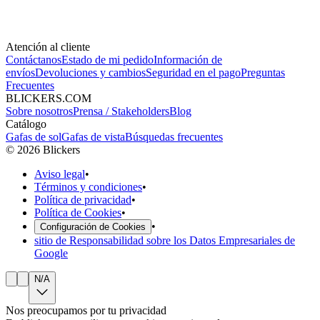
Atención al cliente
Contáctanos
Estado de mi pedido
Información de
envíos
Devoluciones y cambios
Seguridad en el pago
Preguntas
Frecuentes
BLICKERS.COM
Sobre nosotros
Prensa / Stakeholders
Blog
Catálogo
Gafas de sol
Gafas de vista
Búsquedas frecuentes
©
2026
Blickers
Aviso legal
•
Términos y condiciones
•
Política de privacidad
•
Política de Cookies
•
•
Configuración de Cookies
sitio de Responsabilidad sobre los Datos Empresariales de
Google
N/A
Nos preocupamos por tu privacidad