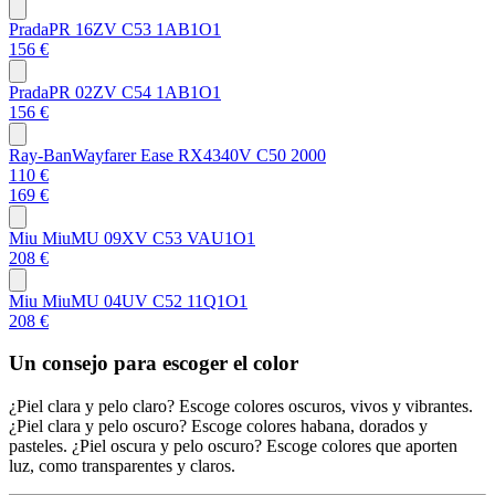
Prada
PR 16ZV C53 1AB1O1
156 €
Prada
PR 02ZV C54 1AB1O1
156 €
Ray-Ban
Wayfarer Ease RX4340V C50 2000
110 €
169 €
Miu Miu
MU 09XV C53 VAU1O1
208 €
Miu Miu
MU 04UV C52 11Q1O1
208 €
Un consejo para escoger el color
¿Piel clara y pelo claro? Escoge colores oscuros, vivos y vibrantes.
¿Piel clara y pelo oscuro? Escoge colores habana, dorados y
pasteles. ¿Piel oscura y pelo oscuro? Escoge colores que aporten
luz, como transparentes y claros.