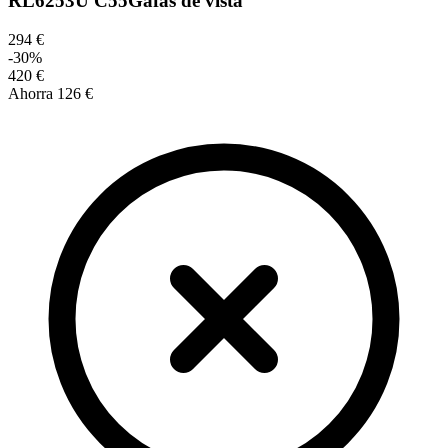
RL6253U C55
Gafas de vista
294 €
-
30
%
420 €
Ahorra
126 €