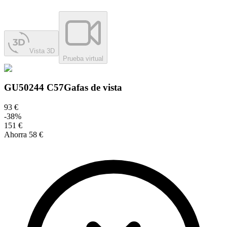
Vista 3D
Prueba virtual
GU50244 C57
Gafas de vista
93 €
-
38
%
151 €
Ahorra
58 €