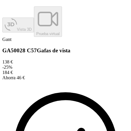
Vista 3D
Prueba virtual
Gant
GA50028 C57
Gafas de vista
138 €
-
25
%
184 €
Ahorra
46 €