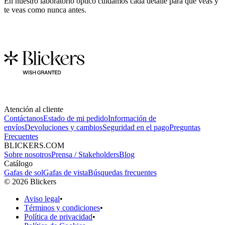
En nuestro laboratorio óptico cuidamos cada detalle para que veas y
te veas como nunca antes.
Atención al cliente
Contáctanos
Estado de mi pedido
Información de
envíos
Devoluciones y cambios
Seguridad en el pago
Preguntas
Frecuentes
BLICKERS.COM
Sobre nosotros
Prensa / Stakeholders
Blog
Catálogo
Gafas de sol
Gafas de vista
Búsquedas frecuentes
©
2026
Blickers
Aviso legal
•
Términos y condiciones
•
Política de privacidad
•