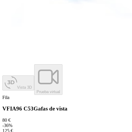
Vista 3D
Prueba virtual
Fila
VFIA96 C53
Gafas de vista
80 €
-
36
%
125 €