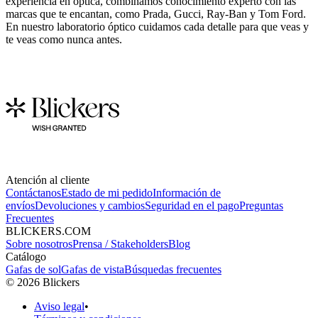
experiencia en óptica, combinamos conocimiento experto con las
marcas que te encantan, como Prada, Gucci, Ray-Ban y Tom Ford.
En nuestro laboratorio óptico cuidamos cada detalle para que veas y
te veas como nunca antes.
Atención al cliente
Contáctanos
Estado de mi pedido
Información de
envíos
Devoluciones y cambios
Seguridad en el pago
Preguntas
Frecuentes
BLICKERS.COM
Sobre nosotros
Prensa / Stakeholders
Blog
Catálogo
Gafas de sol
Gafas de vista
Búsquedas frecuentes
©
2026
Blickers
Aviso legal
•