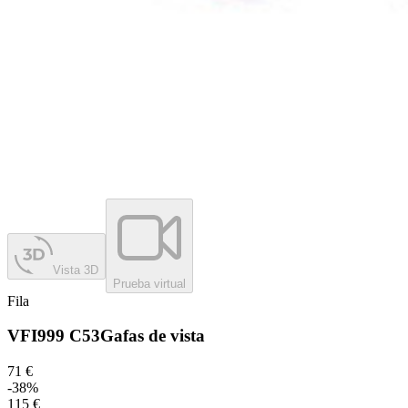
Vista 3D
Prueba virtual
Fila
VFI999 C53
Gafas de vista
71 €
-
38
%
115 €