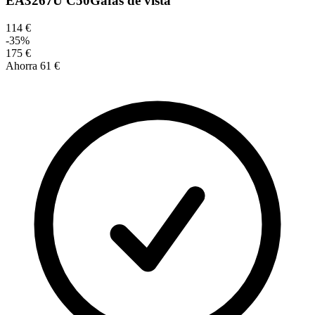
EA3267U C50
Gafas de vista
114 €
-
35
%
175 €
Ahorra
61 €