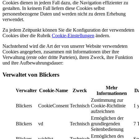
Cookies dienen in jedem Fall dazu, die Navigation effizienter zu
gestalten. In keinem Fall liefern diese Cookies selbst
personenbezogene Daten und werden nicht zu deren Erhebung
verwendet.
Zu jedem Zeitpunkt können Sie die Konfiguration der verwendeten
Cookies über die Rubrik
Cookie-Einstellungen
ändern.
Nachstehend wird die Art der von unserer Website verwendeten
Cookies angegeben, zusammen mit Informationen über ihre
Verwaltung (erste oder dritte Parteien), ihren Zweck, ihre Funktion
und ihre Aufbewahrungsdauer:
Verwaltet von Blickers
Mehr
Verwalter
Cookie-Name
Zweck
D
Informationen
Zustimmung zur
Blickers
CookieConsent
Technisch
Cookie-Richtlinie
1 
aufzeichnen
Ermöglichen der
Blickers
vd
Technisch
grundlegenden
7 
Seitenbedienung
Ermöglichen des
Blickers
wishlist
Technisch
Se