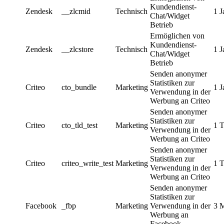
Kundendienst-
Zendesk
__zlcmid
Technisch
1 J
Chat/Widget
Betrieb
Ermöglichen von
Kundendienst-
Zendesk
__zlcstore
Technisch
1 J
Chat/Widget
Betrieb
Senden anonymer
Statistiken zur
Criteo
cto_bundle
Marketing
1 J
Verwendung in der
Werbung an Criteo
Senden anonymer
Statistiken zur
Criteo
cto_tld_test
Marketing
1 
Verwendung in der
Werbung an Criteo
Senden anonymer
Statistiken zur
Criteo
criteo_write_test
Marketing
1 
Verwendung in der
Werbung an Criteo
Senden anonymer
Statistiken zur
Facebook
_fbp
Marketing
Verwendung in der
3 
Werbung an
Facebook