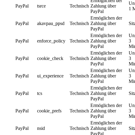
Ermöglichen der
Un
PayPal
tsrce
Technisch
Zahlung über
1 
PayPal
Ermöglichen der
PayPal
akavpau_ppsd
Technisch
Zahlung über
Sit
PayPal
Ermöglichen der
Un
PayPal
enforce_policy
Technisch
Zahlung über
3
PayPal
Mi
Ermöglichen der
Un
PayPal
cookie_check
Technisch
Zahlung über
3
PayPal
Mi
Ermöglichen der
Un
PayPal
ui_experience
Technisch
Zahlung über
3
PayPal
Mi
Ermöglichen der
PayPal
tcs
Technisch
Zahlung über
Sit
PayPal
Ermöglichen der
Un
PayPal
cookie_prefs
Technisch
Zahlung über
3
PayPal
Mi
Ermöglichen der
PayPal
nsid
Technisch
Zahlung über
Sit
PayPal