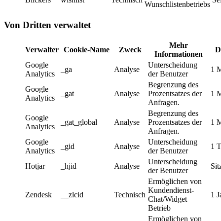
Wunschlistenbetriebs
Von Dritten verwaltet
Mehr
Verwalter
Cookie-Name
Zweck
D
Informationen
Google
Unterscheidung
_ga
Analyse
1 
Analytics
der Benutzer
Begrenzung des
Google
_gat
Analyse
Prozentsatzes der
1 
Analytics
Anfragen.
Begrenzung des
Google
_gat_global
Analyse
Prozentsatzes der
1 
Analytics
Anfragen.
Google
Unterscheidung
_gid
Analyse
1 
Analytics
der Benutzer
Unterscheidung
Hotjar
_hjid
Analyse
Sit
der Benutzer
Ermöglichen von
Kundendienst-
Zendesk
__zlcid
Technisch
1 J
Chat/Widget
Betrieb
Ermöglichen von