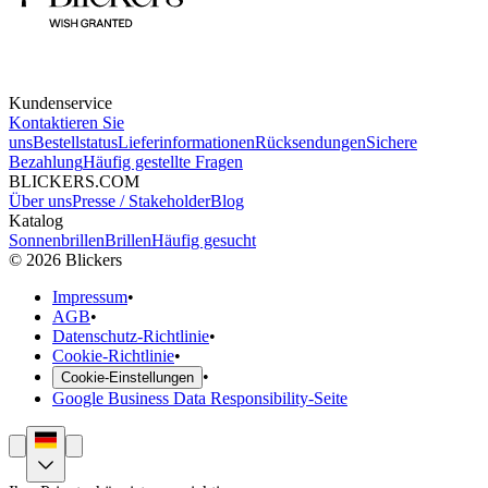
Kundenservice
Kontaktieren Sie
uns
Bestellstatus
Lieferinformationen
Rücksendungen
Sichere
Bezahlung
Häufig gestellte Fragen
BLICKERS.COM
Über uns
Presse / Stakeholder
Blog
Katalog
Sonnenbrillen
Brillen
Häufig gesucht
©
2026
Blickers
Impressum
•
AGB
•
Datenschutz-Richtlinie
•
Cookie-Richtlinie
•
•
Cookie-Einstellungen
Google Business Data Responsibility-Seite