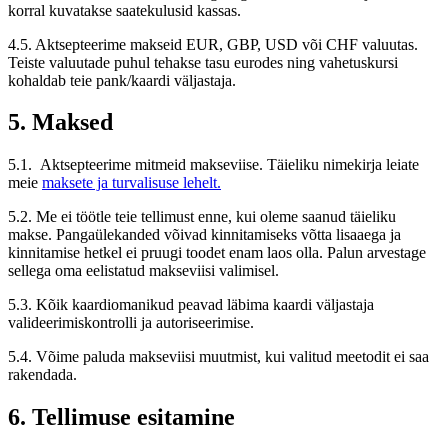
korral kuvatakse saatekulusid kassas.
4.5. Aktsepteerime makseid EUR, GBP, USD või CHF valuutas.
Teiste valuutade puhul tehakse tasu eurodes ning vahetuskursi
kohaldab teie pank/kaardi väljastaja.
5. Maksed
5.1. Aktsepteerime mitmeid makseviise. Täieliku nimekirja leiate
meie
maksete ja turvalisuse lehelt.
5.2. Me ei töötle teie tellimust enne, kui oleme saanud täieliku
makse. Pangaülekanded võivad kinnitamiseks võtta lisaaega ja
kinnitamise hetkel ei pruugi toodet enam laos olla. Palun arvestage
sellega oma eelistatud makseviisi valimisel.
5.3. Kõik kaardiomanikud peavad läbima kaardi väljastaja
valideerimiskontrolli ja autoriseerimise.
5.4. Võime paluda makseviisi muutmist, kui valitud meetodit ei saa
rakendada.
6. Tellimuse esitamine