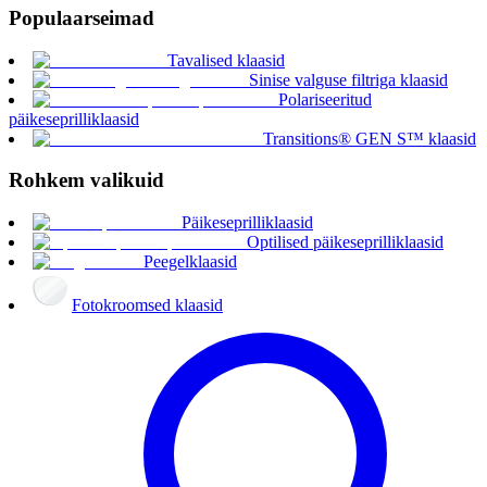
Populaarseimad
Tavalised klaasid
Sinise valguse filtriga klaasid
Polariseeritud
päikeseprilliklaasid
Transitions® GEN S™ klaasid
Rohkem valikuid
Päikeseprilliklaasid
Optilised päikeseprilliklaasid
Peegelklaasid
Fotokroomsed klaasid