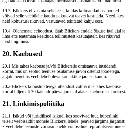
ega takistada teiste kasutajate normaalset kasutamist või nautimist.
19.3. Blickers ei vastuta selle eest, kuidas kolmandad osapooled
võivad selle veebilehe kaudu pakutavat teavet kasutada. Need, kes
neid kohustusi rikuvad, vastutavad tekitatud kahju eest.
19.4. Olenemata eeltoodust, jätab Blickers endale õiguse igal ajal ja
ilma ette teatamata keelduda tellimustest kasutajatelt, kes rikuvad
neid tingimusi.
20. Kaebused
20.1 Mis tahes kaebuse ja/või Blickersile omistatava intsidendi
korral, mis on seotud teenuse osutamise ja/või ostetud toodetega,
algab menetlus veebilehel oleva kontaktide jaotise kaudu.
20.2 Blickers kohustub teiega ühendust võtma mis tahes kaebuse
korral hiljemalt 30 kalendripäeva jooksul alates kaebuse teatamisest.
21. Linkimispoliitika
21.1. Isikud või juriidilised isikud, kes soovivad luua hüperlinki
teiselt veebisaidilt mõnele Blickersi lehele, peavad järgima järgmist:
• Veebilehe teenuste või sisu täielik või osaline reprodutseerimine ei