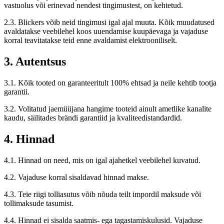
vastuolus või erinevad nendest tingimustest, on kehtetud.
2.3. Blickers võib neid tingimusi igal ajal muuta. Kõik muudatused
avaldatakse veebilehel koos uuendamise kuupäevaga ja vajaduse
korral teavitatakse teid enne avaldamist elektrooniliselt.
3. Autentsus
3.1. Kõik tooted on garanteeritult 100% ehtsad ja neile kehtib tootja
garantii.
3.2. Volitatud jaemüüjana hangime tooteid ainult ametlike kanalite
kaudu, säilitades brändi garantiid ja kvaliteedistandardid.
4. Hinnad
4.1. Hinnad on need, mis on igal ajahetkel veebilehel kuvatud.
4.2. Vajaduse korral sisaldavad hinnad makse.
4.3. Teie riigi tolliasutus võib nõuda teilt impordil maksude või
tollimaksude tasumist.
4.4. Hinnad ei sisalda saatmis- ega tagastamiskulusid. Vajaduse