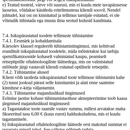
e) Teatud tooteid, värve või suurusi, mis ei kuulu meie tavapärasesse
laoseisu, võidakse käsitleda eritelimustena kliendi soovil. Nendel
juhtudel, kui ost on kinnitatud ja tellimus tarnijale esitatud, ei ole
võimalik tühistada ega muuta ilma seotud kulusid kandmata.
7.4. Isikupärastatud toodete tellimuste tühistamine
7.4.1. Eesmärk ja kohaldamisala
Käesolev klausel reguleerib tühistamistingimusi, mis kehtivad
eranditult isikupärastatud toodetele, mida mõistetakse kui tarbija
spetsifikatsioonide kohaselt valmistatud kaupu, peamiselt
retseptiprille oftalmoloogiliste läätsedega, mis on valmistatud
mõõtude järgi vastavalt kliendi esitatud optilisele retseptile.
7.4.2. Tühistamise alused
Klient võib taotleda isikupärastatud toote tellimuse tühistamist kahe
(2) tunni jooksul pärast selle kinnitamist ja alati enne saatmise
kinnituse e-kirja väljastamist.
7.4.3. Tühistamise majanduslikud tingimused
Eelmise jaotise kohase tühistamistaotluse aktsepteerimine toob kaasa
järgmised majanduslikud tingimused:
a) Tagastatakse toote raamile vastav summa, millest arvatakse maha
fikseeritud tasu 6,00 € (kuus eurot) halduskuludena, mis ei kuulu
tagastamisele.
b) Isikupärastatud oftalmoloogiliste läätsede eest makstud summat ei
tagastata mingil juhul. See välistus põhineb tarbija