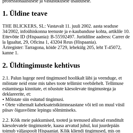
professionaalsusele ja vastastikusele usaldusele.
1. Üldine teave
THE BLICKERS, SL: Vastavalt 11. juuli 2002. aasta seaduse
34/2002, infoühiskonna teenuste ja e-kaubanduse kohta, artiklile 10.
Ettevõtte ID (Hispaania): B-55592497. Juriidiline aadress: Carrer de
la Igualtat, 29, Oficina 1, 43204 Reus (Hispaania).
Äriregister: Tarragona, köide 2729, lehekülg 205, leht T-45072,
kanne 1.
2. Üldtingimuste kehtivus
2.1. Palun lugege need tingimused hoolikalt läbi ja veenduge, et
mõistate neid enne mis tahes toote tellimist veebilehelt. Tellimuse
esitamisega kinnitate, et nõustute käesolevate tingimustega ja
deklareerite, et:
• Mõistate siin esitatud tingimusi.
• Olete vähemalt kaheksateistkümneaastane või teil on muul viisil
piisav õigusvõime lepingu sõlmimiseks.
2.2. Kõik meie pakkumised, tooted ja teenused alluvad eranditult
käesolevatele tingimustele, kaasa arvatud juhul, kui juurdepääs
toimub väljaspoolt Hispaaniat. Kõik kliendi tingimused, mis on