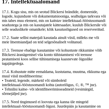
17. Intellektuaalomand
17.1. Kogu sisu, mis on seotud Blickersi brändide, domeenide,
logode, kujunduste või dokumentatsiooniga, sealhulgas tarkvara või
mis tahes muu element, mis on kaitstav intellektuaal-/tööstusomandi
seadustega ja mis on kasutajatele kättesaadav, kuulub Blickersile või
selle seaduslikele omanikele; kõik kasutusõigused on reserveeritud.
17.2. Saate sellist materjali kasutada ainult viisil, milleks me või
meie litsentsiandjad on teid selgesõnaliselt volitanud.
17.3. Teenuse ebaõige kasutamine või kohustuste rikkumine võib
Blickersi äranägemisel viia konto tühistamiseni või teenuse
peatamiseni koos sellise tühistamisega kaasnevate õiguslike
tagajärgedega.
17.4. Kohustute mitte eemaldama, kustutama, muutma, rikkuma ega
muul viisil modifitseerima:
• Teateid, legende, märkeid või sümboleid
intellektuaal-/tööstusomandi kohta (autoriõigus, ©, ®, ™ jne).
• Tehnilisi kaitse- või identifitseerimisseadmeid (vesimärgid,
sõrmejäljed jne).
17.5. Need tingimused ei loovuta ega kanna üle mingeid
intellektuaal-/tööstusomandi õigusi. Juurdepääs ja kasutamine on