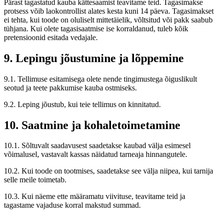
Pärast tagastatud kauba kättesaamist teavitame teid. Tagasimakse
protsess võib laokontrollist alates kesta kuni 14 päeva. Tagasimakset
ei tehta, kui toode on oluliselt mittetäielik, võltsitud või pakk saabub
tühjana. Kui olete tagasisaatmise ise korraldanud, tuleb kõik
pretensioonid esitada vedajale.
9. Lepingu jõustumine ja lõppemine
9.1. Tellimuse esitamisega olete nende tingimustega õiguslikult
seotud ja teete pakkumise kauba ostmiseks.
9.2. Leping jõustub, kui teie tellimus on kinnitatud.
10. Saatmine ja kohaletoimetamine
10.1. Sõltuvalt saadavusest saadetakse kaubad välja esimesel
võimalusel, vastavalt kassas näidatud tarneaja hinnangutele.
10.2. Kui toode on tootmises, saadetakse see välja niipea, kui tarnija
selle meile toimetab.
10.3. Kui näeme ette määramatu viivituse, teavitame teid ja
tagastame vajaduse korral makstud summad.