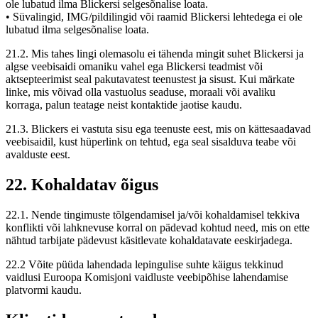
ole lubatud ilma Blickersi selgesõnalise loata.
• Süvalingid, IMG/pildilingid või raamid Blickersi lehtedega ei ole
lubatud ilma selgesõnalise loata.
21.2. Mis tahes lingi olemasolu ei tähenda mingit suhet Blickersi ja
algse veebisaidi omaniku vahel ega Blickersi teadmist või
aktsepteerimist seal pakutavatest teenustest ja sisust. Kui märkate
linke, mis võivad olla vastuolus seaduse, moraali või avaliku
korraga, palun teatage neist kontaktide jaotise kaudu.
21.3. Blickers ei vastuta sisu ega teenuste eest, mis on kättesaadavad
veebisaidil, kust hüperlink on tehtud, ega seal sisalduva teabe või
avalduste eest.
22. Kohaldatav õigus
22.1. Nende tingimuste tõlgendamisel ja/või kohaldamisel tekkiva
konflikti või lahknevuse korral on pädevad kohtud need, mis on ette
nähtud tarbijate pädevust käsitlevate kohaldatavate eeskirjadega.
22.2 Võite püüda lahendada lepingulise suhte käigus tekkinud
vaidlusi Euroopa Komisjoni vaidluste veebipõhise lahendamise
platvormi kaudu.