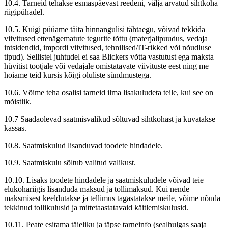
10.4. Tarneid tehakse esmaspäevast reedeni, välja arvatud sihtkoha
riigipühadel.
10.5. Kuigi püüame täita hinnangulisi tähtaegu, võivad tekkida
viivitused ettenägematute tegurite tõttu (materjalipuudus, vedaja
intsidendid, impordi viivitused, tehnilised/IT-rikked või nõudluse
tipud). Sellistel juhtudel ei saa Blickers võtta vastutust ega maksta
hüvitist tootjale või vedajale omistatavate viivituste eest ning me
hoiame teid kursis kõigi oluliste sündmustega.
10.6. Võime teha osalisi tarneid ilma lisakuludeta teile, kui see on
mõistlik.
10.7 Saadaolevad saatmisvalikud sõltuvad sihtkohast ja kuvatakse
kassas.
10.8. Saatmiskulud lisanduvad toodete hindadele.
10.9. Saatmiskulu sõltub valitud valikust.
10.10. Lisaks toodete hindadele ja saatmiskuludele võivad teie
elukohariigis lisanduda maksud ja tollimaksud. Kui nende
maksmisest keeldutakse ja tellimus tagastatakse meile, võime nõuda
tekkinud tollikulusid ja mittetaastatavaid käitlemiskulusid.
10.11. Peate esitama täieliku ja täpse tarneinfo (sealhulgas saaja