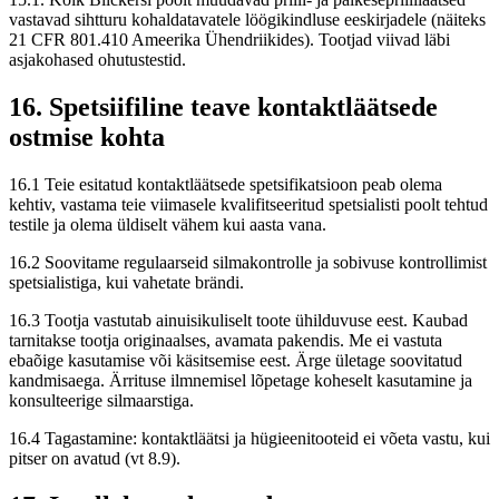
vastavad sihtturu kohaldatavatele löögikindluse eeskirjadele (näiteks
21 CFR 801.410 Ameerika Ühendriikides). Tootjad viivad läbi
asjakohased ohutustestid.
16. Spetsiifiline teave kontaktläätsede
ostmise kohta
16.1 Teie esitatud kontaktläätsede spetsifikatsioon peab olema
kehtiv, vastama teie viimasele kvalifitseeritud spetsialisti poolt tehtud
testile ja olema üldiselt vähem kui aasta vana.
16.2 Soovitame regulaarseid silmakontrolle ja sobivuse kontrollimist
spetsialistiga, kui vahetate brändi.
16.3 Tootja vastutab ainuisikuliselt toote ühilduvuse eest. Kaubad
tarnitakse tootja originaalses, avamata pakendis. Me ei vastuta
ebaõige kasutamise või käsitsemise eest. Ärge ületage soovitatud
kandmisaega. Ärrituse ilmnemisel lõpetage koheselt kasutamine ja
konsulteerige silmaarstiga.
16.4 Tagastamine: kontaktläätsi ja hügieenitooteid ei võeta vastu, kui
pitser on avatud (vt 8.9).