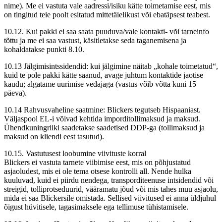
nime). Me ei vastuta vale aadressi/isiku kätte toimetamise eest, mis
on tingitud teie poolt esitatud mittetäielikust või ebatäpsest teabest.
10.12. Kui pakki ei saa saata puuduva/vale kontakti- või tarneinfo
tõttu ja me ei saa vastust, käsitletakse seda taganemisena ja
kohaldatakse punkti 8.10.
10.13 Jälgimisintssidendid: kui jälgimine näitab „kohale toimetatud“,
kuid te pole pakki kätte saanud, avage juhtum kontaktide jaotise
kaudu; algatame uurimise vedajaga (vastus võib võtta kuni 15
päeva).
10.14 Rahvusvaheline saatmine: Blickers tegutseb Hispaaniast.
Väljaspool EL-i võivad kehtida imporditollimaksud ja maksud.
Ühendkuningriiki saadetakse saadetised DDP-ga (tollimaksud ja
maksud on kliendi eest tasutud).
10.15. Vastutusest loobumine viivituste korral
Blickers ei vastuta tarnete viibimise eest, mis on põhjustatud
asjaoludest, mis ei ole tema otsese kontrolli all. Nende hulka
kuuluvad, kuid ei piirdu nendega, transporditeenuse intsidendid või
streigid, tolliprotseduurid, vääramatu jõud või mis tahes muu asjaolu,
mida ei saa Blickersile omistada. Sellised viivitused ei anna üldjuhul
õigust hüvitisele, tagasimaksele ega tellimuse tühistamisele.