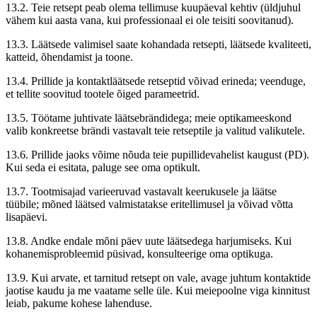
13.2. Teie retsept peab olema tellimuse kuupäeval kehtiv (üldjuhul
vähem kui aasta vana, kui professionaal ei ole teisiti soovitanud).
13.3. Läätsede valimisel saate kohandada retsepti, läätsede kvaliteeti,
katteid, õhendamist ja toone.
13.4. Prillide ja kontaktläätsede retseptid võivad erineda; veenduge,
et tellite soovitud tootele õiged parameetrid.
13.5. Töötame juhtivate läätsebrändidega; meie optikameeskond
valib konkreetse brändi vastavalt teie retseptile ja valitud valikutele.
13.6. Prillide jaoks võime nõuda teie pupillidevahelist kaugust (PD).
Kui seda ei esitata, paluge see oma optikult.
13.7. Tootmisajad varieeruvad vastavalt keerukusele ja läätse
tüübile; mõned läätsed valmistatakse eritellimusel ja võivad võtta
lisapäevi.
13.8. Andke endale mõni päev uute läätsedega harjumiseks. Kui
kohanemisprobleemid püsivad, konsulteerige oma optikuga.
13.9. Kui arvate, et tarnitud retsept on vale, avage juhtum kontaktide
jaotise kaudu ja me vaatame selle üle. Kui meiepoolne viga kinnitust
leiab, pakume kohese lahenduse.