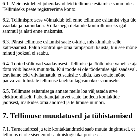
6.1. Meie ostulehed juhendavad teid tellimuse esitamise sammudes.
Tellimiseks peate registreerima konto.
6.2. Tellimisprotsess võimaldab teil enne tellimuse esitamist vigu üle
vaadata ja parandada. Võtke aega detailide kontrollimiseks igal
sammul ja alati enne maksmist.
6.3. Pärast tellimuse esitamist saate e-kirja, mis kinnitab selle
kättesaamist. Palun kontrollige oma rämpsposti kausta, kui see mõne
minuti jooksul ei saabu.
6.4. Tooted sõltuvad saadavusest. Tellimise ja töötlemise vahelise aja
tõttu võib laoseis muutuda. Kui toode ei ole töötlemise ajal saadaval,
teavitame teid viivitamatult, et saaksite valida, kas ootate mõne
päeva või tühistate tellimuse täieliku tagasimakse saamiseks.
6.5. Tellimuse esitamisega annate meile loa väljastada arve
elektrooniliselt. Paberkandjal arvet saate taotleda kontaktide
jaotisest, märkides oma andmed ja tellimuse numbri.
7.
Tellimuse muudatused ja tühistamised
7.1. Tarneaadressi ja teie kontaktandmeid saab muuta tingimusel, et
tellimus ei ole sisenenud saatmislogistika protsessi.