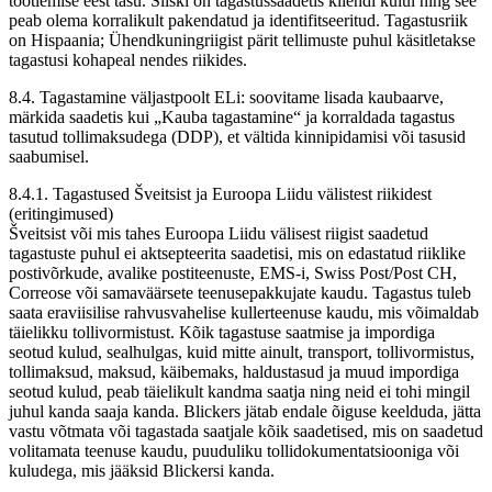
töötlemise eest tasu. Siiski on tagastussaadetis kliendi kulul ning see
peab olema korralikult pakendatud ja identifitseeritud. Tagastusriik
on Hispaania; Ühendkuningriigist pärit tellimuste puhul käsitletakse
tagastusi kohapeal nendes riikides.
8.4. Tagastamine väljastpoolt ELi: soovitame lisada kaubaarve,
märkida saadetis kui „Kauba tagastamine“ ja korraldada tagastus
tasutud tollimaksudega (DDP), et vältida kinnipidamisi või tasusid
saabumisel.
8.4.1. Tagastused Šveitsist ja Euroopa Liidu välistest riikidest
(eritingimused)
Šveitsist või mis tahes Euroopa Liidu välisest riigist saadetud
tagastuste puhul ei aktsepteerita saadetisi, mis on edastatud riiklike
postivõrkude, avalike postiteenuste, EMS-i, Swiss Post/Post CH,
Correose või samaväärsete teenusepakkujate kaudu. Tagastus tuleb
saata eraviisilise rahvusvahelise kullerteenuse kaudu, mis võimaldab
täielikku tollivormistust. Kõik tagastuse saatmise ja impordiga
seotud kulud, sealhulgas, kuid mitte ainult, transport, tollivormistus,
tollimaksud, maksud, käibemaks, haldustasud ja muud impordiga
seotud kulud, peab täielikult kandma saatja ning neid ei tohi mingil
juhul kanda saaja kanda. Blickers jätab endale õiguse keelduda, jätta
vastu võtmata või tagastada saatjale kõik saadetised, mis on saadetud
volitamata teenuse kaudu, puuduliku tollidokumentatsiooniga või
kuludega, mis jääksid Blickersi kanda.