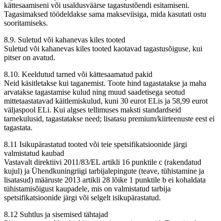
kättesaamiseni või usaldusväärse tagastustõendi esitamiseni.
Tagasimaksed töödeldakse sama makseviisiga, mida kasutati ostu
sooritamiseks.
8.9. Suletud või kahanevas kiles tooted
Suletud või kahanevas kiles tooted kaotavad tagastusõiguse, kui
pitser on avatud.
8.10. Keeldutud tarned või kättesaamatud pakid
Neid käsitletakse kui taganemist. Toote hind tagastatakse ja maha
arvatakse tagastamise kulud ning muud saadetisega seotud
mittetaastatavad käitlemiskulud, kuni 30 eurot ELis ja 58,99 eurot
väljaspool ELi. Kui algses tellimuses maksti standardseid
tarnekulusid, tagastatakse need; lisatasu premium/kiirteenuste eest ei
tagastata.
8.11 Isikupärastatud tooted või teie spetsifikatsioonide järgi
valmistatud kaubad
Vastavalt direktiivi 2011/83/EL artikli 16 punktile c (rakendatud
kujul) ja Ühendkuningriigi tarbijalepingute (teave, tühistamine ja
lisatasud) määruste 2013 artikli 28 lõike 1 punktile b ei kohaldata
tühistamisõigust kaupadele, mis on valmistatud tarbija
spetsifikatsioonide järgi või selgelt isikupärastatud.
8.12 Suhtlus ja sisemised tähtajad