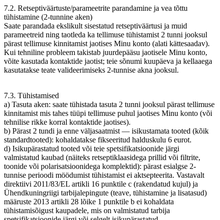
7.2. Retseptiväärtuste/parameetrite parandamine ja vea tõttu
tühistamine (2-tunnine aken)
Saate parandada ekslikult sisestatud retseptiväärtusi ja muid
parameetreid ning taotleda ka tellimuse tühistamist 2 tunni jooksul
pärast tellimuse kinnitamist jaotises Minu konto (alati kättesaadav).
Kui tehniline probleem takistab juurdepääsu jaotisele Minu konto,
võite kasutada kontaktide jaotist; teie sõnumi kuupäeva ja kellaaega
kasutatakse teate valideerimiseks 2-tunnise akna jooksul.
7.3. Tühistamised
a) Tasuta aken: saate tühistada tasuta 2 tunni jooksul pärast tellimuse
kinnitamist mis tahes tüüpi tellimuse puhul jaotises Minu konto (või
tehnilise rikke korral kontaktide jaotises).
b) Pärast 2 tundi ja enne väljasaatmist — isikustamata tooted (kõik
standardtooted): kohaldatakse fikseeritud halduskulu 6 eurot.
d) Isikupärastatud tooted või teie spetsifikatsioonide järgi
valmistatud kaubad (näiteks retseptiklaasidega prillid või filtrite,
toonide või polarisatsioonidega komplektid): pärast esialgse 2-
tunnise perioodi möödumist tühistamist ei aktsepteerita. Vastavalt
direktiivi 2011/83/EL artikli 16 punktile c (rakendatud kujul) ja
Ühendkuningriigi tarbijalepingute (teave, tühistamine ja lisatasud)
määruste 2013 artikli 28 lõike 1 punktile b ei kohaldata
tühistamisõigust kaupadele, mis on valmistatud tarbija
spetsifikatsioonide järgi või selgelt isikupärastatud.