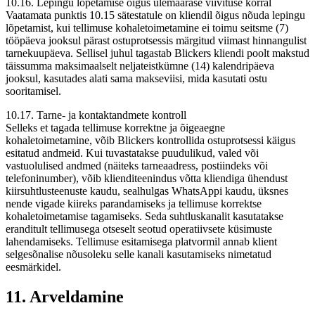
10.16. Lepingu lõpetamise õigus ülemäärase viivituse korral
Vaatamata punktis 10.15 sätestatule on kliendil õigus nõuda lepingu
lõpetamist, kui tellimuse kohaletoimetamine ei toimu seitsme (7)
tööpäeva jooksul pärast ostuprotsessis märgitud viimast hinnangulist
tarnekuupäeva. Sellisel juhul tagastab Blickers kliendi poolt makstud
täissumma maksimaalselt neljateistkümne (14) kalendripäeva
jooksul, kasutades alati sama makseviisi, mida kasutati ostu
sooritamisel.
10.17. Tarne- ja kontaktandmete kontroll
Selleks et tagada tellimuse korrektne ja õigeaegne
kohaletoimetamine, võib Blickers kontrollida ostuprotsessi käigus
esitatud andmeid. Kui tuvastatakse puudulikud, valed või
vastuolulised andmed (näiteks tarneaadress, postiindeks või
telefoninumber), võib klienditeenindus võtta kliendiga ühendust
kiirsuhtlusteenuste kaudu, sealhulgas WhatsAppi kaudu, üksnes
nende vigade kiireks parandamiseks ja tellimuse korrektse
kohaletoimetamise tagamiseks. Seda suhtluskanalit kasutatakse
eranditult tellimusega otseselt seotud operatiivsete küsimuste
lahendamiseks. Tellimuse esitamisega platvormil annab klient
selgesõnalise nõusoleku selle kanali kasutamiseks nimetatud
eesmärkidel.
11. Arveldamine