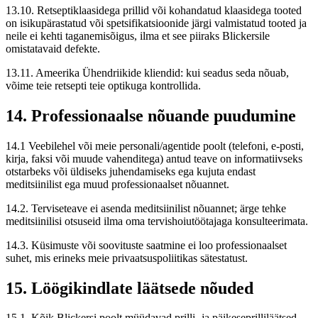
13.10. Retseptiklaasidega prillid või kohandatud klaasidega tooted
on isikupärastatud või spetsifikatsioonide järgi valmistatud tooted ja
neile ei kehti taganemisõigus, ilma et see piiraks Blickersile
omistatavaid defekte.
13.11. Ameerika Ühendriikide kliendid: kui seadus seda nõuab,
võime teie retsepti teie optikuga kontrollida.
14. Professionaalse nõuande puudumine
14.1 Veebilehel või meie personali/agentide poolt (telefoni, e-posti,
kirja, faksi või muude vahenditega) antud teave on informatiivseks
otstarbeks või üldiseks juhendamiseks ega kujuta endast
meditsiinilist ega muud professionaalset nõuannet.
14.2. Terviseteave ei asenda meditsiinilist nõuannet; ärge tehke
meditsiinilisi otsuseid ilma oma tervishoiutöötajaga konsulteerimata.
14.3. Küsimuste või soovituste saatmine ei loo professionaalset
suhet, mis erineks meie privaatsuspoliitikas sätestatust.
15. Löögikindlate läätsede nõuded
15.1. Kõik Blickersi poolt müüdavad prilli- ja päikeseprilliläätsed