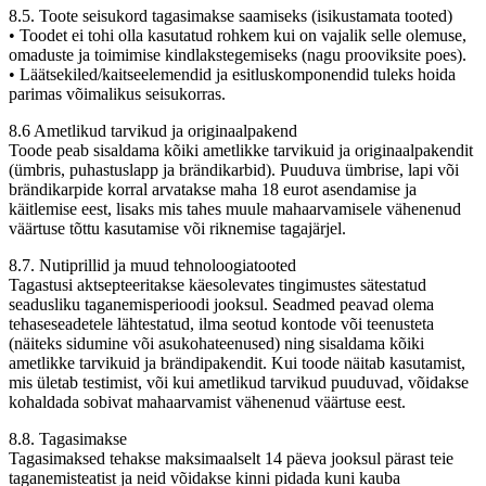
8.5. Toote seisukord tagasimakse saamiseks (isikustamata tooted)
• Toodet ei tohi olla kasutatud rohkem kui on vajalik selle olemuse,
omaduste ja toimimise kindlakstegemiseks (nagu prooviksite poes).
• Läätsekiled/kaitseelemendid ja esitluskomponendid tuleks hoida
parimas võimalikus seisukorras.
8.6 Ametlikud tarvikud ja originaalpakend
Toode peab sisaldama kõiki ametlikke tarvikuid ja originaalpakendit
(ümbris, puhastuslapp ja brändikarbid). Puuduva ümbrise, lapi või
brändikarpide korral arvatakse maha 18 eurot asendamise ja
käitlemise eest, lisaks mis tahes muule mahaarvamisele vähenenud
väärtuse tõttu kasutamise või riknemise tagajärjel.
8.7. Nutiprillid ja muud tehnoloogiatooted
Tagastusi aktsepteeritakse käesolevates tingimustes sätestatud
seadusliku taganemisperioodi jooksul. Seadmed peavad olema
tehaseseadetele lähtestatud, ilma seotud kontode või teenusteta
(näiteks sidumine või asukohateenused) ning sisaldama kõiki
ametlikke tarvikuid ja brändipakendit. Kui toode näitab kasutamist,
mis ületab testimist, või kui ametlikud tarvikud puuduvad, võidakse
kohaldada sobivat mahaarvamist vähenenud väärtuse eest.
8.8. Tagasimakse
Tagasimaksed tehakse maksimaalselt 14 päeva jooksul pärast teie
taganemisteatist ja neid võidakse kinni pidada kuni kauba