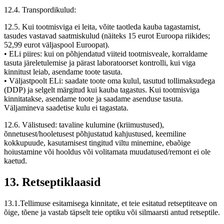
12.4. Transpordikulud:
12.5. Kui tootmisviga ei leita, võite taotleda kauba tagastamist,
tasudes vastavad saatmiskulud (näiteks 15 eurot Euroopa riikides;
52,99 eurot väljaspool Euroopat).
• ELi piires: kui on põhjendatud viiteid tootmisveale, korraldame
tasuta järeletulemise ja pärast laboratoorset kontrolli, kui viga
kinnitust leiab, asendame toote tasuta.
• Väljastpoolt ELi: saadate toote oma kulul, tasutud tollimaksudega
(DDP) ja selgelt märgitud kui kauba tagastus. Kui tootmisviga
kinnitatakse, asendame toote ja saadame asenduse tasuta.
Väljamineva saadetise kulu ei tagastata.
12.6. Välistused: tavaline kulumine (kriimustused),
õnnetusest/hooletusest põhjustatud kahjustused, keemiline
kokkupuude, kasutamisest tingitud viltu minemine, ebaõige
hoiustamine või hooldus või volitamata muudatused/remont ei ole
kaetud.
13. Retseptiklaasid
13.1.Tellimuse esitamisega kinnitate, et teie esitatud retseptiteave on
õige, tõene ja vastab täpselt teie optiku või silmaarsti antud retseptile.