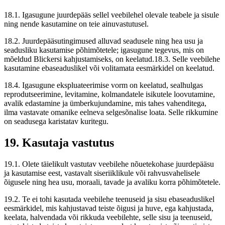
18.1. Igasugune juurdepääs sellel veebilehel olevale teabele ja sisule
ning nende kasutamine on teie ainuvastutusel.
18.2. Juurdepääsutingimused alluvad seadusele ning hea usu ja
seadusliku kasutamise põhimõtetele; igasugune tegevus, mis on
mõeldud Blickersi kahjustamiseks, on keelatud.18.3. Selle veebilehe
kasutamine ebaseaduslikel või volitamata eesmärkidel on keelatud.
18.4. Igasugune ekspluateerimise vorm on keelatud, sealhulgas
reprodutseerimine, levitamine, kolmandatele isikutele loovutamine,
avalik edastamine ja ümberkujundamine, mis tahes vahenditega,
ilma vastavate omanike eelneva selgesõnalise loata. Selle rikkumine
on seadusega karistatav kuritegu.
19. Kasutaja vastutus
19.1. Olete täielikult vastutav veebilehe nõuetekohase juurdepääsu
ja kasutamise eest, vastavalt siseriiklikule või rahvusvahelisele
õigusele ning hea usu, moraali, tavade ja avaliku korra põhimõtetele.
19.2. Te ei tohi kasutada veebilehe teenuseid ja sisu ebaseaduslikel
eesmärkidel, mis kahjustavad teiste õigusi ja huve, ega kahjustada,
keelata, halvendada või rikkuda veebilehte, selle sisu ja teenuseid,