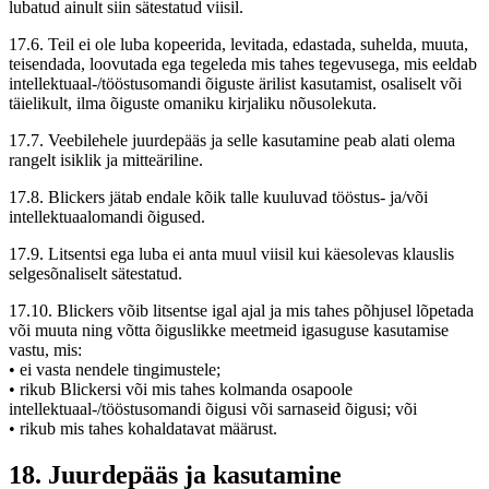
lubatud ainult siin sätestatud viisil.
17.6. Teil ei ole luba kopeerida, levitada, edastada, suhelda, muuta,
teisendada, loovutada ega tegeleda mis tahes tegevusega, mis eeldab
intellektuaal-/tööstusomandi õiguste ärilist kasutamist, osaliselt või
täielikult, ilma õiguste omaniku kirjaliku nõusolekuta.
17.7. Veebilehele juurdepääs ja selle kasutamine peab alati olema
rangelt isiklik ja mitteäriline.
17.8. Blickers jätab endale kõik talle kuuluvad tööstus- ja/või
intellektuaalomandi õigused.
17.9. Litsentsi ega luba ei anta muul viisil kui käesolevas klauslis
selgesõnaliselt sätestatud.
17.10. Blickers võib litsentse igal ajal ja mis tahes põhjusel lõpetada
või muuta ning võtta õiguslikke meetmeid igasuguse kasutamise
vastu, mis:
• ei vasta nendele tingimustele;
• rikub Blickersi või mis tahes kolmanda osapoole
intellektuaal-/tööstusomandi õigusi või sarnaseid õigusi; või
• rikub mis tahes kohaldatavat määrust.
18. Juurdepääs ja kasutamine