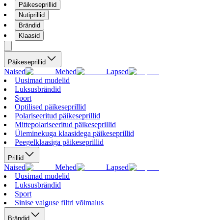
Päikeseprillid
Nutiprillid
Brändid
Klaasid
Päikeseprillid
Naised
Mehed
Lapsed
Uusimad mudelid
Luksusbrändid
Sport
Optilised päikeseprillid
Polariseeritud päikeseprillid
Mittepolariseeritud päikeseprillid
Üleminekuga klaasidega päikeseprillid
Peegelklaasiga päikeseprillid
Prillid
Naised
Mehed
Lapsed
Uusimad mudelid
Luksusbrändid
Sport
Sinise valguse filtri võimalus
Brändid