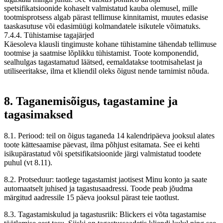
spetsifikatsioonide kohaselt valmistatud kauba olemusel, mille
tootmisprotsess algab pärast tellimuse kinnitamist, muutes edasise
taaskasutuse või edasimüügi kolmandatele isikutele võimatuks.
7.4.4. Tühistamise tagajärjed
Käesoleva klausli tingimuste kohane tühistamine tähendab tellimuse
tootmise ja saatmise lõplikku tühistamist. Toote komponendid,
sealhulgas tagastamatud läätsed, eemaldatakse tootmisahelast ja
utiliseeritakse, ilma et kliendil oleks õigust nende tarnimist nõuda.
8. Taganemisõigus, tagastamine ja
tagasimaksed
8.1. Periood: teil on õigus taganeda 14 kalendripäeva jooksul alates
toote kättesaamise päevast, ilma põhjust esitamata. See ei kehti
isikupärastatud või spetsifikatsioonide järgi valmistatud toodete
puhul (vt 8.11).
8.2. Protseduur: taotlege tagastamist jaotisest Minu konto ja saate
automaatselt juhised ja tagastusaadressi. Toode peab jõudma
märgitud aadressile 15 päeva jooksul pärast teie taotlust.
8.3. Tagastamiskulud ja tagastusriik: Blickers ei võta tagastamise