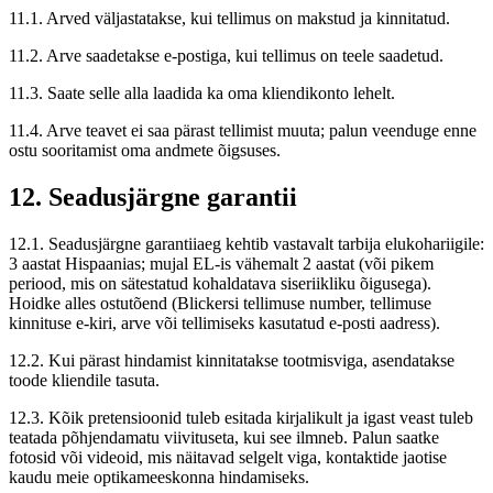
11.1. Arved väljastatakse, kui tellimus on makstud ja kinnitatud.
11.2. Arve saadetakse e-postiga, kui tellimus on teele saadetud.
11.3. Saate selle alla laadida ka oma kliendikonto lehelt.
11.4. Arve teavet ei saa pärast tellimist muuta; palun veenduge enne
ostu sooritamist oma andmete õigsuses.
12. Seadusjärgne garantii
12.1. Seadusjärgne garantiiaeg kehtib vastavalt tarbija elukohariigile:
3 aastat Hispaanias; mujal EL-is vähemalt 2 aastat (või pikem
periood, mis on sätestatud kohaldatava siseriikliku õigusega).
Hoidke alles ostutõend (Blickersi tellimuse number, tellimuse
kinnituse e-kiri, arve või tellimiseks kasutatud e-posti aadress).
12.2. Kui pärast hindamist kinnitatakse tootmisviga, asendatakse
toode kliendile tasuta.
12.3. Kõik pretensioonid tuleb esitada kirjalikult ja igast veast tuleb
teatada põhjendamatu viivituseta, kui see ilmneb. Palun saatke
fotosid või videoid, mis näitavad selgelt viga, kontaktide jaotise
kaudu meie optikameeskonna hindamiseks.