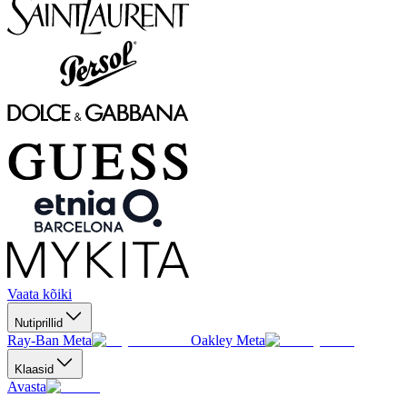
Vaata kõiki
Nutiprillid
Ray-Ban Meta
Oakley Meta
Klaasid
Avasta