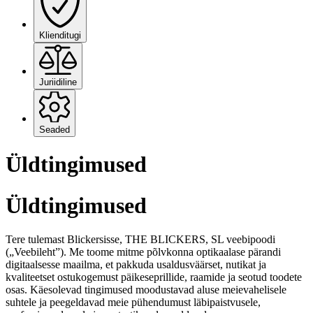
Klienditugi
Juriidiline
Seaded
Üldtingimused
Üldtingimused
Tere tulemast Blickersisse, THE BLICKERS, SL veebipoodi
(„Veebileht”). Me toome mitme põlvkonna optikaalase pärandi
digitaalsesse maailma, et pakkuda usaldusväärset, nutikat ja
kvaliteetset ostukogemust päikeseprillide, raamide ja seotud toodete
osas. Käesolevad tingimused moodustavad aluse meievahelisele
suhtele ja peegeldavad meie pühendumust läbipaistvusele,