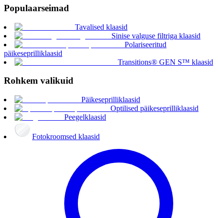
Populaarseimad
Tavalised klaasid
Sinise valguse filtriga klaasid
Polariseeritud
päikeseprilliklaasid
Transitions® GEN S™ klaasid
Rohkem valikuid
Päikeseprilliklaasid
Optilised päikeseprilliklaasid
Peegelklaasid
Fotokroomsed klaasid