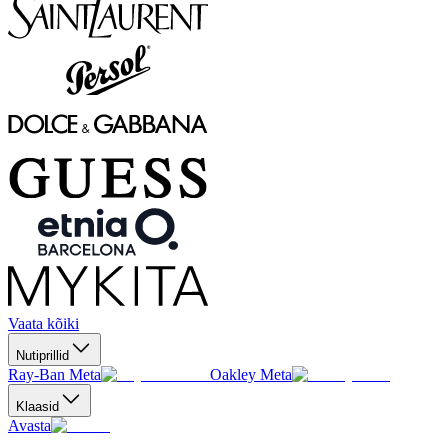
Vaata kõiki
Nutiprillid
Ray-Ban Meta
Oakley Meta
Klaasid
Avasta