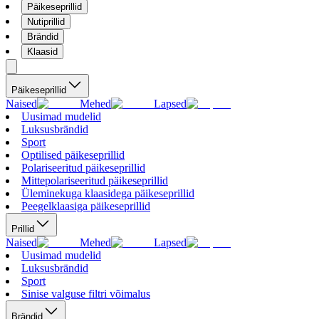
Päikeseprillid
Nutiprillid
Brändid
Klaasid
Päikeseprillid
Naised
Mehed
Lapsed
Uusimad mudelid
Luksusbrändid
Sport
Optilised päikeseprillid
Polariseeritud päikeseprillid
Mittepolariseeritud päikeseprillid
Üleminekuga klaasidega päikeseprillid
Peegelklaasiga päikeseprillid
Prillid
Naised
Mehed
Lapsed
Uusimad mudelid
Luksusbrändid
Sport
Sinise valguse filtri võimalus
Brändid