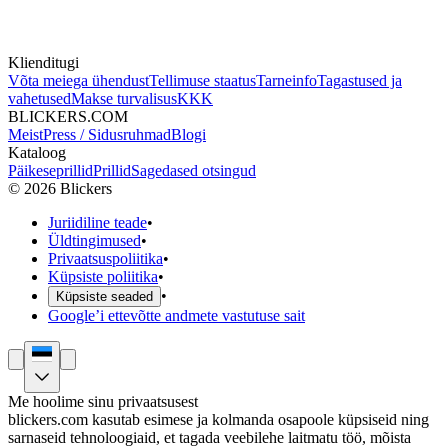
Klienditugi
Võta meiega ühendust
Tellimuse staatus
Tarneinfo
Tagastused ja
vahetused
Makse turvalisus
KKK
BLICKERS.COM
Meist
Press / Sidusruhmad
Blogi
Kataloog
Päikeseprillid
Prillid
Sagedased otsingud
©
2026
Blickers
Juriidiline teade
•
Üldtingimused
•
Privaatsuspoliitika
•
Küpsiste poliitika
•
•
Küpsiste seaded
Google’i ettevõtte andmete vastutuse sait
Me hoolime sinu privaatsusest
blickers.com kasutab esimese ja kolmanda osapoole küpsiseid ning
sarnaseid tehnoloogiaid, et tagada veebilehe laitmatu töö, mõista