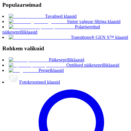
Populaarseimad
Tavalised klaasid
Sinise valguse filtriga klaasid
Polariseeritud
päikeseprilliklaasid
Transitions® GEN S™ klaasid
Rohkem valikuid
Päikeseprilliklaasid
Optilised päikeseprilliklaasid
Peegelklaasid
Fotokroomsed klaasid