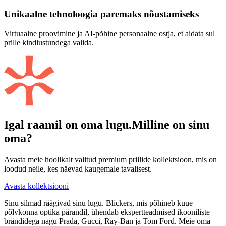
Unikaalne tehnoloogia paremaks nõustamiseks
Virtuaalne proovimine ja AI-põhine personaalne ostja, et aidata sul
prille kindlustundega valida.
Igal raamil on oma lugu.
Milline on sinu
oma?
Avasta meie hoolikalt valitud premium prillide kollektsioon, mis on
loodud neile, kes näevad kaugemale tavalisest.
Avasta kollektsiooni
Sinu silmad räägivad sinu lugu. Blickers, mis põhineb kuue
põlvkonna optika pärandil, ühendab ekspertteadmised ikooniliste
brändidega nagu Prada, Gucci, Ray-Ban ja Tom Ford. Meie oma