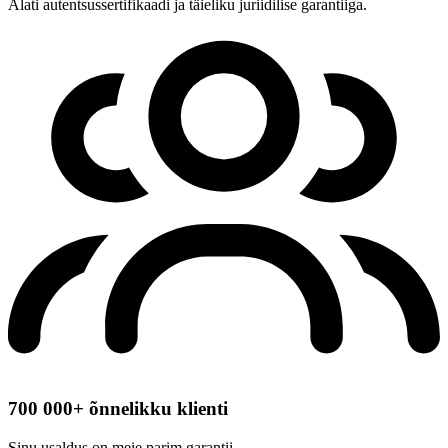
Alati autentsussertifikaadi ja täieliku juriidilise garantiiga.
700 000+ õnnelikku klienti
Sinu usaldus on meie parim garantii.