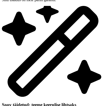
Soov täidetud: teeme keerulise lihtsaks