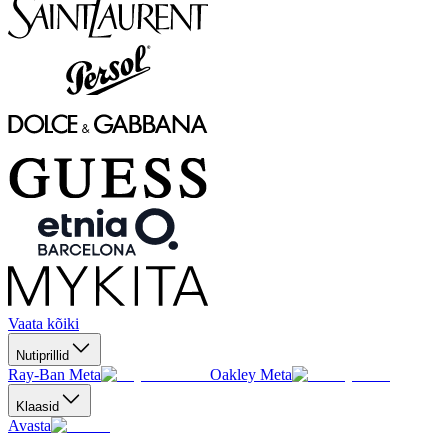
Vaata kõiki
Nutiprillid
Ray-Ban Meta
Oakley Meta
Klaasid
Avasta