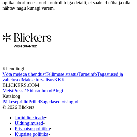
optikalabori meeskond kontrollib iga detaili, et saaksid näha ja olla
nähtav nagu kunagi varem.
Klienditugi
Võta meiega ühendust
Tellimuse staatus
Tarneinfo
Tagastused ja
vahetused
Makse turvalisus
KKK
BLICKERS.COM
Meist
Press / Sidusruhmad
Blogi
Kataloog
Päikeseprillid
Prillid
Sagedased otsingud
©
2026
Blickers
Juriidiline teade
•
Üldtingimused
•
Privaatsuspoliitika
•
Küpsiste poliitika
•