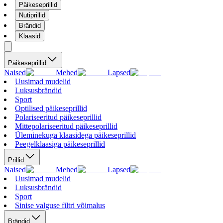
Päikeseprillid
Nutiprillid
Brändid
Klaasid
Päikeseprillid
Naised
Mehed
Lapsed
Uusimad mudelid
Luksusbrändid
Sport
Optilised päikeseprillid
Polariseeritud päikeseprillid
Mittepolariseeritud päikeseprillid
Üleminekuga klaasidega päikeseprillid
Peegelklaasiga päikeseprillid
Prillid
Naised
Mehed
Lapsed
Uusimad mudelid
Luksusbrändid
Sport
Sinise valguse filtri võimalus
Brändid