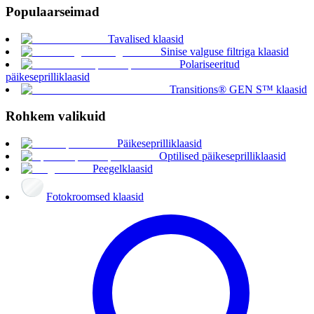
Populaarseimad
Tavalised klaasid
Sinise valguse filtriga klaasid
Polariseeritud
päikeseprilliklaasid
Transitions® GEN S™ klaasid
Rohkem valikuid
Päikeseprilliklaasid
Optilised päikeseprilliklaasid
Peegelklaasid
Fotokroomsed klaasid