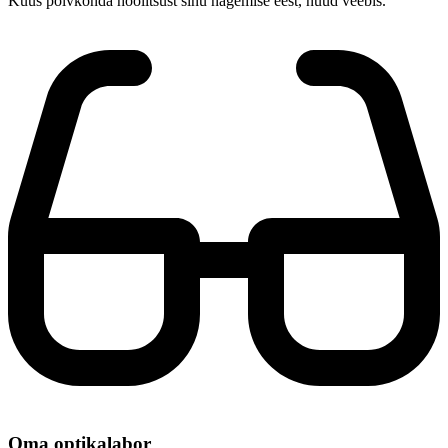
Kuus põlvkonda hoolitsust sinu nägemise eest, nüüd veebis.
Oma optikalabor