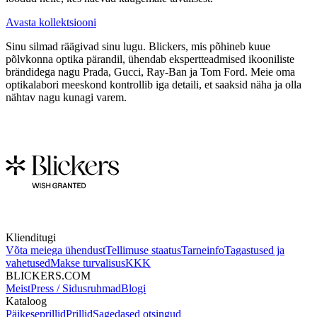
Avasta kollektsiooni
Sinu silmad räägivad sinu lugu. Blickers, mis põhineb kuue
põlvkonna optika pärandil, ühendab ekspertteadmised ikooniliste
brändidega nagu Prada, Gucci, Ray-Ban ja Tom Ford. Meie oma
optikalabori meeskond kontrollib iga detaili, et saaksid näha ja olla
nähtav nagu kunagi varem.
Klienditugi
Võta meiega ühendust
Tellimuse staatus
Tarneinfo
Tagastused ja
vahetused
Makse turvalisus
KKK
BLICKERS.COM
Meist
Press / Sidusruhmad
Blogi
Kataloog
Päikeseprillid
Prillid
Sagedased otsingud