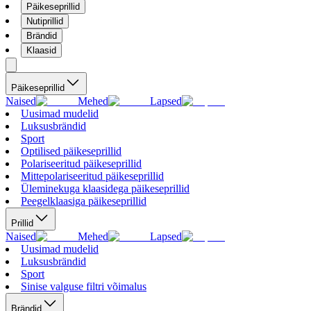
Päikeseprillid
Nutiprillid
Brändid
Klaasid
Päikeseprillid
Naised
Mehed
Lapsed
Uusimad mudelid
Luksusbrändid
Sport
Optilised päikeseprillid
Polariseeritud päikeseprillid
Mittepolariseeritud päikeseprillid
Üleminekuga klaasidega päikeseprillid
Peegelklaasiga päikeseprillid
Prillid
Naised
Mehed
Lapsed
Uusimad mudelid
Luksusbrändid
Sport
Sinise valguse filtri võimalus
Brändid