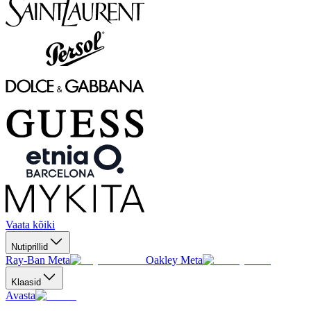
Vaata kõiki
Nutiprillid
Ray-Ban Meta
Oakley Meta
Klaasid
Avasta