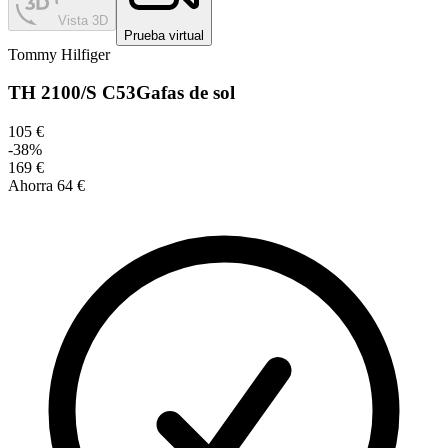
Vista 3D
Prueba virtual
Tommy Hilfiger
TH 2100/S C53
Gafas de sol
105 €
-
38
%
169 €
Ahorra
64 €