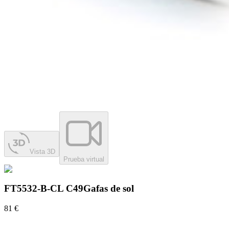
Vista 3D
Prueba virtual
FT5532-B-CL C49
Gafas de sol
81 €