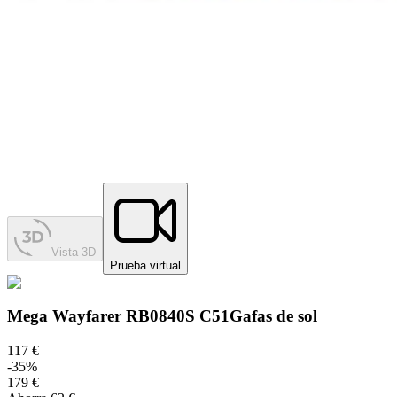
Vista 3D
Prueba virtual
Mega Wayfarer RB0840S C51
Gafas de sol
117 €
-
35
%
179 €