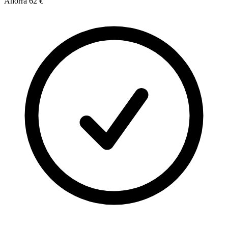
Ahorra
62 €