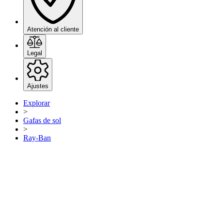
Atención al cliente
Legal
Ajustes
Explorar
>
Gafas de sol
>
Ray-Ban