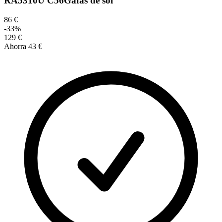
RA5310U C56
Gafas de sol
86 €
-
33
%
129 €
Ahorra
43 €