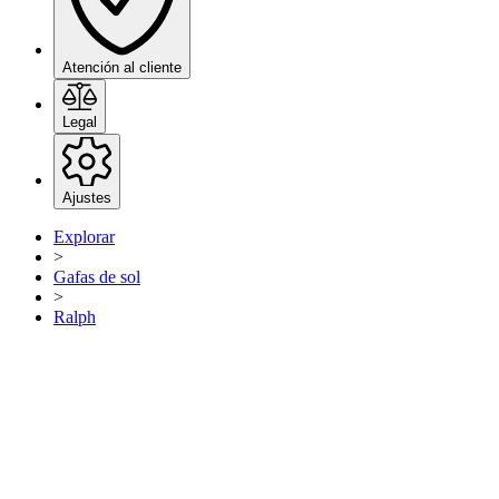
Atención al cliente
Legal
Ajustes
Explorar
>
Gafas de sol
>
Ralph