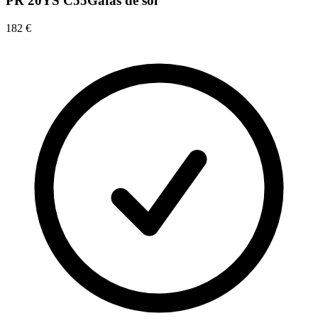
PR 20YS C55
Gafas de sol
182 €