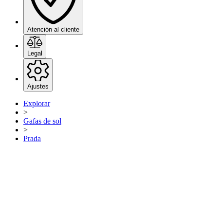
Atención al cliente
Legal
Ajustes
Explorar
>
Gafas de sol
>
Prada