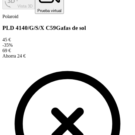
Vista 3D
Prueba virtual
Polaroid
PLD 4140/G/S/X C59
Gafas de sol
45 €
-
35
%
69 €
Ahorra
24 €