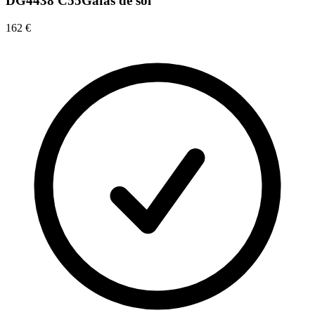
DG4438 C55
Gafas de sol
162 €