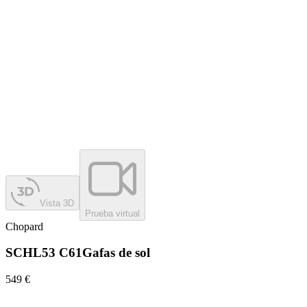
Vista 3D
Prueba virtual
Chopard
SCHL53 C61
Gafas de sol
549 €