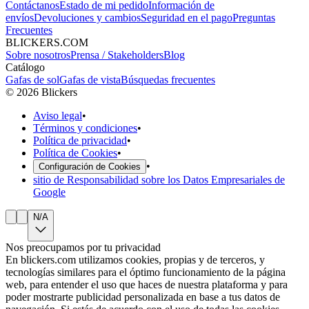
Contáctanos
Estado de mi pedido
Información de
envíos
Devoluciones y cambios
Seguridad en el pago
Preguntas
Frecuentes
BLICKERS.COM
Sobre nosotros
Prensa / Stakeholders
Blog
Catálogo
Gafas de sol
Gafas de vista
Búsquedas frecuentes
©
2026
Blickers
Aviso legal
•
Términos y condiciones
•
Política de privacidad
•
Política de Cookies
•
•
Configuración de Cookies
sitio de Responsabilidad sobre los Datos Empresariales de
Google
N/A
Nos preocupamos por tu privacidad
En blickers.com utilizamos cookies, propias y de terceros, y
tecnologías similares para el óptimo funcionamiento de la página
web, para entender el uso que haces de nuestra plataforma y para
poder mostrarte publicidad personalizada en base a tus datos de