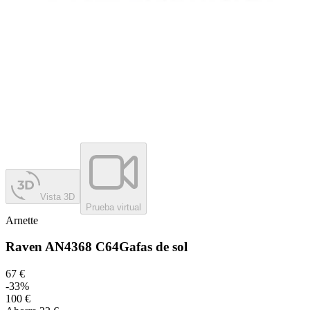
Vista 3D
Prueba virtual
Arnette
Raven AN4368 C64
Gafas de sol
67 €
-
33
%
100 €