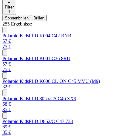
Filter
1
Sonnenbrillen
Brillen
255 Ergebnisse
Polaroid Kids
PLD K004 C42 RNB
57 €
75 €
Polaroid Kids
PLD K001 C36 8RU
57 €
75 €
Polaroid Kids
PLD K006 CL-ON C45 MVU (M9)
32 €
Polaroid Kids
PLD 8055/CS C46 ZX9
68 €
85 €
Polaroid Kids
PLD D852/C C47 733
69 €
85 €