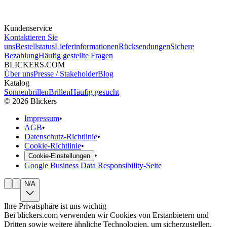
Kundenservice
Kontaktieren Sie
uns
Bestellstatus
Lieferinformationen
Rücksendungen
Sichere
Bezahlung
Häufig gestellte Fragen
BLICKERS.COM
Über uns
Presse / Stakeholder
Blog
Katalog
Sonnenbrillen
Brillen
Häufig gesucht
©
2026
Blickers
Impressum
•
AGB
•
Datenschutz-Richtlinie
•
Cookie-Richtlinie
•
•
Cookie-Einstellungen
Google Business Data Responsibility-Seite
N/A
Ihre Privatsphäre ist uns wichtig
Bei blickers.com verwenden wir Cookies von Erstanbietern und
Dritten sowie weitere ähnliche Technologien, um sicherzustellen,