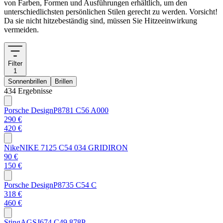
von Farben, Formen und Ausführungen erhältlich, um den
unterschiedlichsten persönlichen Stilen gerecht zu werden. Vorsicht!
Da sie nicht hitzebeständig sind, müssen Sie Hitzeeinwirkung
vermeiden.
Filter
1
Sonnenbrillen
Brillen
434 Ergebnisse
Porsche Design
P8781 C56 A000
290 €
420 €
Nike
NIKE 7125 C54 034 GRIDIRON
90 €
150 €
Porsche Design
P8735 C54 C
318 €
460 €
Sting
AGSJ674 C49 878P