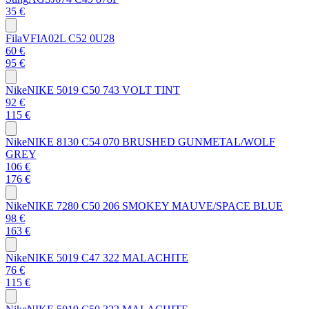
35 €
Fila
VFIA02L C52 0U28
60 €
95 €
Nike
NIKE 5019 C50 743 VOLT TINT
92 €
115 €
Nike
NIKE 8130 C54 070 BRUSHED GUNMETAL/WOLF
GREY
106 €
176 €
Nike
NIKE 7280 C50 206 SMOKEY MAUVE/SPACE BLUE
98 €
163 €
Nike
NIKE 5019 C47 322 MALACHITE
76 €
115 €