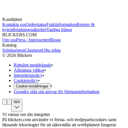
Kundtjänst
Kontakta oss
Orderstatus
Fraktinformation
Returer &
byten
Betalningssäkerhet
Vanliga frågor
BLICKERS.COM
Om oss
Press / Intressenter
Blogg
Katalog
Solglasögon
Glasögon
Ofta sökta
©
2026
Blickers
Rättsligt meddelande
•
Allmänna villkor
•
Integritetspolicy
•
Cookiepolicy
•
•
Cookie-inställningar
Googles sida om ansvar för företagsinformation
N/A
Vi värnar om din integritet
På blickers.com använder vi första- och tredjepartscookies samt
liknande teknologier för att säkerställa att webbplatsen fungerar