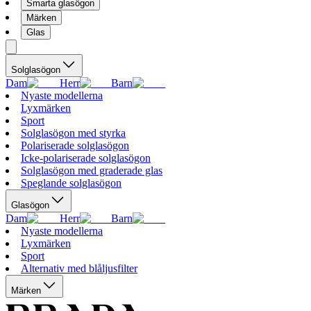
Smarta glasögon
Märken
Glas
Solglasögon
Dam
Herr
Barn
Nyaste modellerna
Lyxmärken
Sport
Solglasögon med styrka
Polariserade solglasögon
Icke-polariserade solglasögon
Solglasögon med graderade glas
Speglande solglasögon
Glasögon
Dam
Herr
Barn
Nyaste modellerna
Lyxmärken
Sport
Alternativ med blåljusfilter
Märken