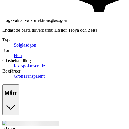
Högkvalitativa korrektionsglasögon
Endast de bästa tillverkarna: Essilor, Hoya och Zeiss.
Typ
Solglasögon
Kön
Herr
Glasbehandling
Icke-polariserade
Bågfärger
Grön
Transparent
Mått
58
mm