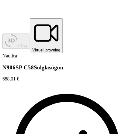
3D-vy
Virtuell provning
Nautica
N906SP C58
Solglasögon
688,01 €