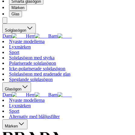
Smarta glasögon
Märken
Glas
Solglasögon
Dam
Herr
Barn
Nyaste modellerna
Lyxmärken
Sport
Solglasögon med styrka
Polariserade solglasögon
Icke-polariserade solglasögon
Solglasögon med graderade glas
Speglande solglasögon
Glasögon
Dam
Herr
Barn
Nyaste modellerna
Lyxmärken
Sport
Alternativ med blåljusfilter
Märken