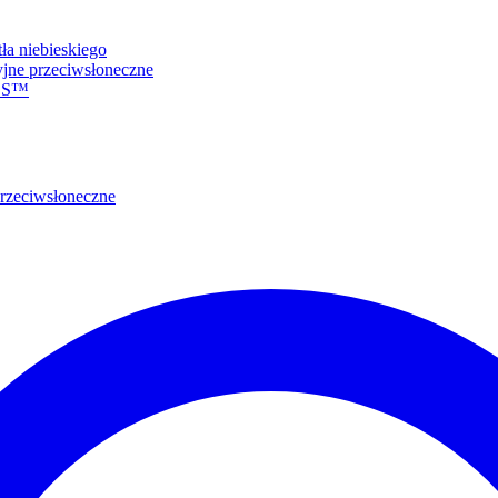
tła niebieskiego
jne przeciwsłoneczne
N S™
rzeciwsłoneczne