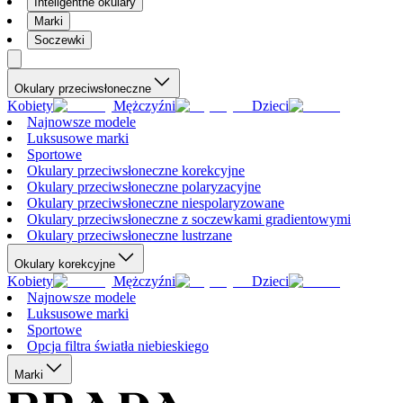
Inteligentne okulary
Marki
Soczewki
Okulary przeciwsłoneczne
Kobiety
Mężczyźni
Dzieci
Najnowsze modele
Luksusowe marki
Sportowe
Okulary przeciwsłoneczne korekcyjne
Okulary przeciwsłoneczne polaryzacyjne
Okulary przeciwsłoneczne niespolaryzowane
Okulary przeciwsłoneczne z soczewkami gradientowymi
Okulary przeciwsłoneczne lustrzane
Okulary korekcyjne
Kobiety
Mężczyźni
Dzieci
Najnowsze modele
Luksusowe marki
Sportowe
Opcja filtra światła niebieskiego
Marki