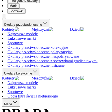
Inteligentne okulary
Marki
Soczewki
Okulary przeciwsłoneczne
Kobiety
Mężczyźni
Dzieci
Najnowsze modele
Luksusowe marki
Sportowe
Okulary przeciwsłoneczne korekcyjne
Okulary przeciwsłoneczne polaryzacyjne
Okulary przeciwsłoneczne niespolaryzowane
Okulary przeciwsłoneczne z soczewkami gradientowymi
Okulary przeciwsłoneczne lustrzane
Okulary korekcyjne
Kobiety
Mężczyźni
Dzieci
Najnowsze modele
Luksusowe marki
Sportowe
Opcja filtra światła niebieskiego
Marki