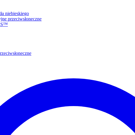
tła niebieskiego
jne przeciwsłoneczne
N S™
rzeciwsłoneczne