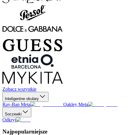
Zobacz wszystkie
Inteligentne okulary
Ray-Ban Meta
Oakley Meta
Soczewki
Odkryj
Najpopularniejsze