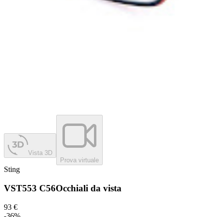
Vista 3D
Prova virtuale
Sting
VST553 C56
Occhiali da vista
93 €
-
36
%