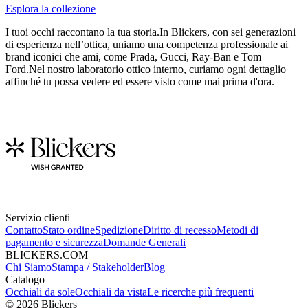
Esplora la collezione
I tuoi occhi raccontano la tua storia.In Blickers, con sei generazioni
di esperienza nell’ottica, uniamo una competenza professionale ai
brand iconici che ami, come Prada, Gucci, Ray-Ban e Tom
Ford.Nel nostro laboratorio ottico interno, curiamo ogni dettaglio
affinché tu possa vedere ed essere visto come mai prima d'ora.
Servizio clienti
Contatto
Stato ordine
Spedizione
Diritto di recesso
Metodi di
pagamento e sicurezza
Domande Generali
BLICKERS.COM
Chi Siamo
Stampa / Stakeholder
Blog
Catalogo
Occhiali da sole
Occhiali da vista
Le ricerche più frequenti
©
2026
Blickers