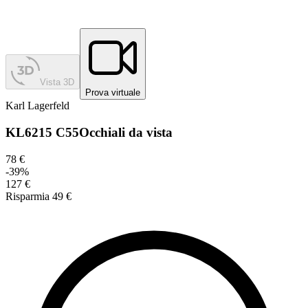
Vista 3D
Prova virtuale
Karl Lagerfeld
KL6215 C55
Occhiali da vista
78 €
-
39
%
127 €
Risparmia
49 €