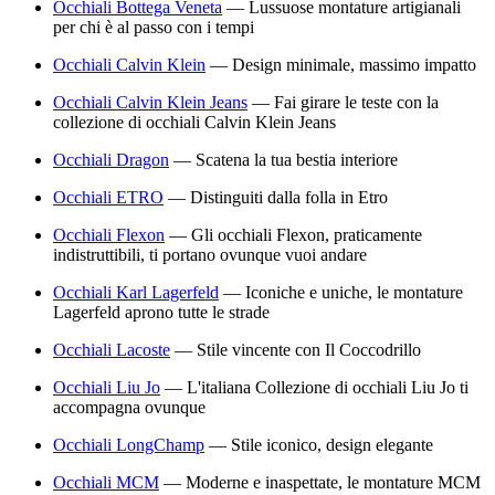
Occhiali Bottega Veneta
—
Lussuose montature artigianali
per chi è al passo con i tempi
Occhiali Calvin Klein
—
Design minimale, massimo impatto
Occhiali Calvin Klein Jeans
—
Fai girare le teste con la
collezione di occhiali Calvin Klein Jeans
Occhiali Dragon
—
Scatena la tua bestia interiore
Occhiali ETRO
—
Distinguiti dalla folla in Etro
Occhiali Flexon
—
Gli occhiali Flexon, praticamente
indistruttibili, ti portano ovunque vuoi andare
Occhiali Karl Lagerfeld
—
Iconiche e uniche, le montature
Lagerfeld aprono tutte le strade
Occhiali Lacoste
—
Stile vincente con Il Coccodrillo
Occhiali Liu Jo
—
L'italiana Collezione di occhiali Liu Jo ti
accompagna ovunque
Occhiali LongChamp
—
Stile iconico, design elegante
Occhiali MCM
—
Moderne e inaspettate, le montature MCM