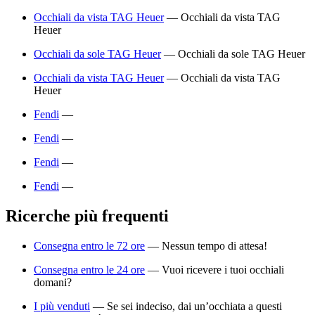
Occhiali da vista TAG Heuer
—
Occhiali da vista TAG
Heuer
Occhiali da sole TAG Heuer
—
Occhiali da sole TAG Heuer
Occhiali da vista TAG Heuer
—
Occhiali da vista TAG
Heuer
Fendi
—
Fendi
—
Fendi
—
Fendi
—
Ricerche più frequenti
Consegna entro le 72 ore
—
Nessun tempo di attesa!
Consegna entro le 24 ore
—
Vuoi ricevere i tuoi occhiali
domani?
I più venduti
—
Se sei indeciso, dai un’occhiata a questi