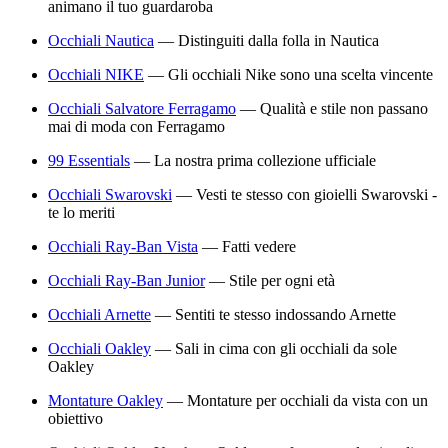
animano il tuo guardaroba
Occhiali Nautica
—
Distinguiti dalla folla in Nautica
Occhiali NIKE
—
Gli occhiali Nike sono una scelta vincente
Occhiali Salvatore Ferragamo
—
Qualità e stile non passano
mai di moda con Ferragamo
99 Essentials
—
La nostra prima collezione ufficiale
Occhiali Swarovski
—
Vesti te stesso con gioielli Swarovski -
te lo meriti
Occhiali Ray-Ban Vista
—
Fatti vedere
Occhiali Ray-Ban Junior
—
Stile per ogni età
Occhiali Arnette
—
Sentiti te stesso indossando Arnette
Occhiali Oakley
—
Sali in cima con gli occhiali da sole
Oakley
Montature Oakley
—
Montature per occhiali da vista con un
obiettivo