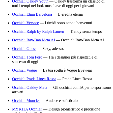
Occhiali Oakley Youth
—
Oakley trasforma un classico di
tutti i tempi nel look must have di oggi per i giovani
Occhiali Etnia Barcelona
—
L’eredità eterna
Occhiali Versace
—
I timidi sono sono i benvenuti
Occhiali Ralph by Ralph Lauren
—
Trendy senza tempo
Occhiali Ray-Ban Meta AI
—
Occhiali Ray-Ban Meta AI
Occhiali Guess
—
Sexy, adesso.
Occhiali Tom Ford
—
Tra i designer più rispettati e di
successo di oggi
Occhiali Vogue
—
La tua scelta è Vogue Eyewear
Occhiali Prada Linea Rossa
—
Prada Linea Rossa
Occhiali Oakley Meta
—
Gli occhiali con IA per lo sport sono
arrivati
Occhiali Moncler
—
Audace e sofisticato
MYKITA Occhiali
—
Design pionieristico e precisione