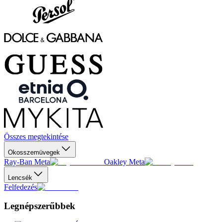
Összes megtekintése
Okosszemüvegek
Ray-Ban Meta
Oakley Meta
Lencsék
Felfedezés
Legnépszerűbbek