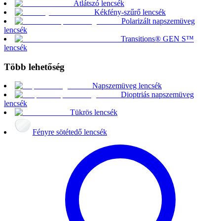
Átlátszó lencsék
Kékfény-szűrő lencsék
Polarizált napszemüveg
lencsék
Transitions® GEN S™
lencsék
Több lehetőség
Napszemüveg lencsék
Dioptriás napszemüveg
lencsék
Tükrös lencsék
Fényre sötétedő lencsék