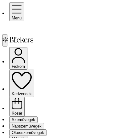
Menü
Fiókom
Kedvencek
Kosár
Szemüvegek
Napszemüvegek
Okosszemüvegek