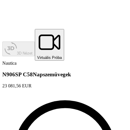
3D Nézet
Virtuális Próba
Nautica
N906SP C58
Napszemüvegek
23 081,56 EUR