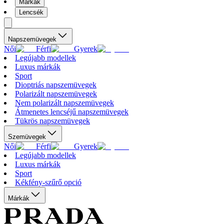
Márkák
Lencsék
Napszemüvegek
Női
Férfi
Gyerek
Legújabb modellek
Luxus márkák
Sport
Dioptriás napszemüvegek
Polarizált napszemüvegek
Nem polarizált napszemüvegek
Átmenetes lencséjű napszemüvegek
Tükrös napszemüvegek
Szemüvegek
Női
Férfi
Gyerek
Legújabb modellek
Luxus márkák
Sport
Kékfény-szűrő opció
Márkák