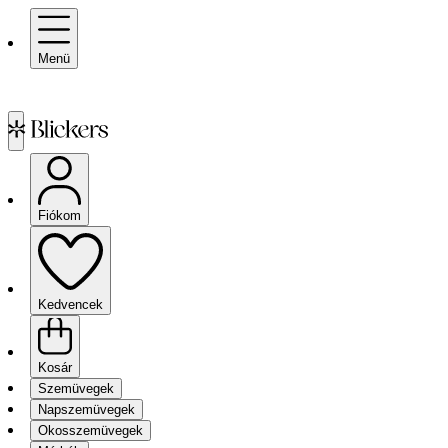
Menü
Fiókom
Kedvencek
Kosár
Szemüvegek
Napszemüvegek
Okosszemüvegek