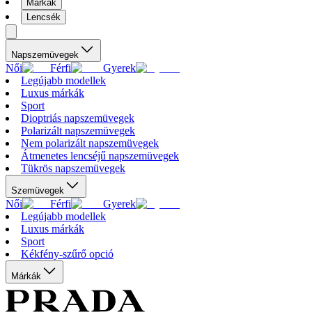
Márkák
Lencsék
Napszemüvegek
Női
Férfi
Gyerek
Legújabb modellek
Luxus márkák
Sport
Dioptriás napszemüvegek
Polarizált napszemüvegek
Nem polarizált napszemüvegek
Átmenetes lencséjű napszemüvegek
Tükrös napszemüvegek
Szemüvegek
Női
Férfi
Gyerek
Legújabb modellek
Luxus márkák
Sport
Kékfény-szűrő opció
Márkák