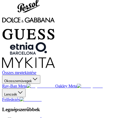
Összes megtekintése
Okosszemüvegek
Ray-Ban Meta
Oakley Meta
Lencsék
Felfedezés
Legnépszerűbbek