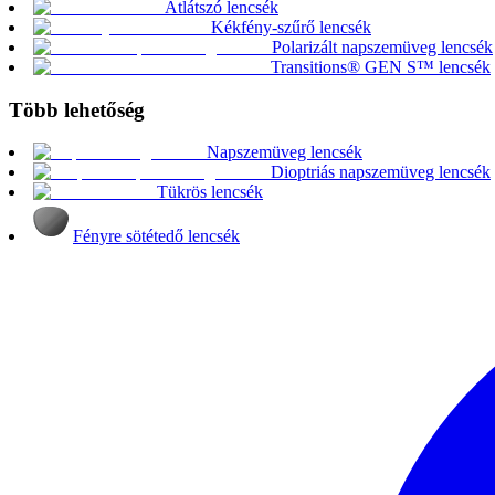
Átlátszó lencsék
Kékfény-szűrő lencsék
Polarizált napszemüveg lencsék
Transitions® GEN S™ lencsék
Több lehetőség
Napszemüveg lencsék
Dioptriás napszemüveg lencsék
Tükrös lencsék
Fényre sötétedő lencsék