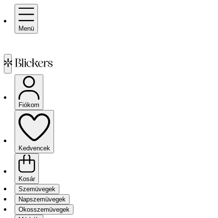
Menü
Fiókom
Kedvencek
Kosár
Szemüvegek
Napszemüvegek
Okosszemüvegek