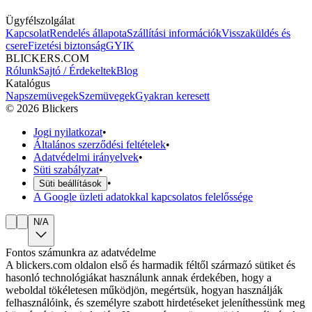
Ügyfélszolgálat
Kapcsolat
Rendelés állapota
Szállítási információk
Visszaküldés és
csere
Fizetési biztonság
GYIK
BLICKERS.COM
Rólunk
Sajtó / Érdekeltek
Blog
Katalógus
Napszemüvegek
Szemüvegek
Gyakran keresett
©
2026
Blickers
Jogi nyilatkozat
•
Általános szerződési feltételek
•
Adatvédelmi irányelvek
•
Süti szabályzat
•
•
Süti beállítások
A Google üzleti adatokkal kapcsolatos felelőssége
N/A
Fontos számunkra az adatvédelme
A blickers.com oldalon első és harmadik féltől származó sütiket és
hasonló technológiákat használunk annak érdekében, hogy a
weboldal tökéletesen működjön, megértsük, hogyan használják
felhasználóink, és személyre szabott hirdetéseket jeleníthessünk meg