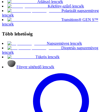
Átlátszó lencsék
Kékfény-szűrő lencsék
Polarizált napszemüveg
lencsék
Transitions® GEN S™
lencsék
Több lehetőség
Napszemüveg lencsék
Dioptriás napszemüveg
lencsék
Tükrös lencsék
Fényre sötétedő lencsék