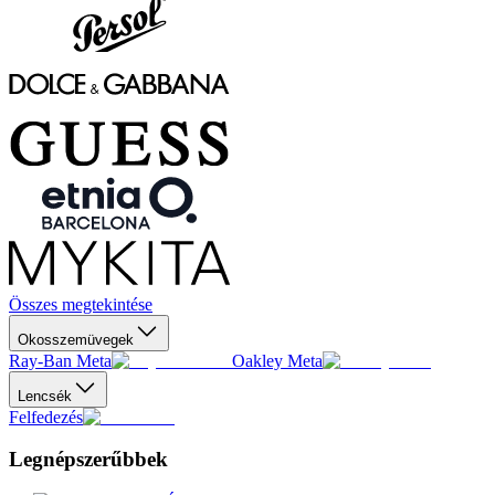
Összes megtekintése
Okosszemüvegek
Ray-Ban Meta
Oakley Meta
Lencsék
Felfedezés
Legnépszerűbbek