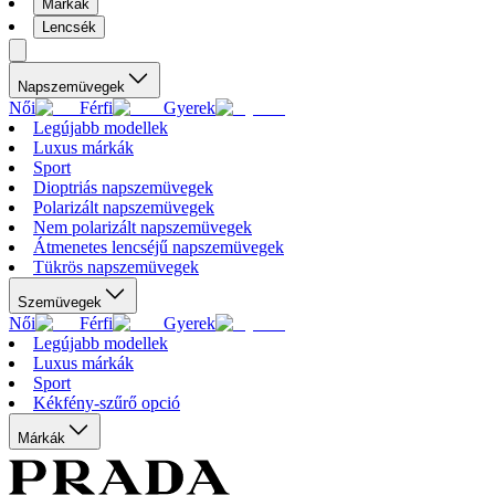
Márkák
Lencsék
Napszemüvegek
Női
Férfi
Gyerek
Legújabb modellek
Luxus márkák
Sport
Dioptriás napszemüvegek
Polarizált napszemüvegek
Nem polarizált napszemüvegek
Átmenetes lencséjű napszemüvegek
Tükrös napszemüvegek
Szemüvegek
Női
Férfi
Gyerek
Legújabb modellek
Luxus márkák
Sport
Kékfény-szűrő opció
Márkák