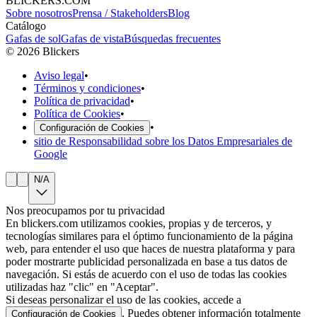
BLICKERS.COM
Sobre nosotros
Prensa / Stakeholders
Blog
Catálogo
Gafas de sol
Gafas de vista
Búsquedas frecuentes
©
2026
Blickers
Aviso legal
•
Términos y condiciones
•
Política de privacidad
•
Política de Cookies
•
•
Configuración de Cookies
sitio de Responsabilidad sobre los Datos Empresariales de
Google
N/A
Nos preocupamos por tu privacidad
En blickers.com utilizamos cookies, propias y de terceros, y
tecnologías similares para el óptimo funcionamiento de la página
web, para entender el uso que haces de nuestra plataforma y para
poder mostrarte publicidad personalizada en base a tus datos de
navegación. Si estás de acuerdo con el uso de todas las cookies
utilizadas haz "clic" en "Aceptar".
Si deseas personalizar el uso de las cookies, accede a
. Puedes obtener información totalmente
Configuración de Cookies