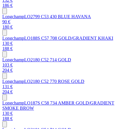
132 €
186 €
Longchamp
LO2799 C53 430 BLUE HAVANA
90 €
180 €
Longchamp
LO188S C57 708 GOLD/GRADIENT KHAKI
130 €
188 €
Longchamp
LO2180 C52 714 GOLD
103 €
204 €
Longchamp
LO2180 C52 770 ROSE GOLD
131 €
204 €
Longchamp
LO187S C58 734 AMBER GOLD/GRADIENT
SMOKE BROW
130 €
188 €