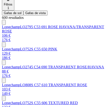
Filtros
1
Gafas de sol
Gafas de vista
600 resultados
Longchamp
LO2795 C53 691 ROSE HAVANA/TRANSPARENT
ROSE
106 €
176 €
Longchamp
LO752S C55 650 PINK
129 €
186 €
Longchamp
LO2745 C54 690 TRANSPARENT ROSE/HAVANA
88 €
176 €
Longchamp
LO808S C57 610 TRANSPARENT ROSE
103 €
149 €
Longchamp
LO752S C55 606 TEXTURED RED