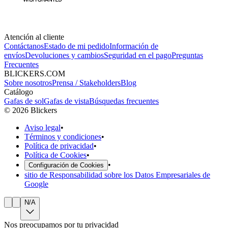
Atención al cliente
Contáctanos
Estado de mi pedido
Información de
envíos
Devoluciones y cambios
Seguridad en el pago
Preguntas
Frecuentes
BLICKERS.COM
Sobre nosotros
Prensa / Stakeholders
Blog
Catálogo
Gafas de sol
Gafas de vista
Búsquedas frecuentes
©
2026
Blickers
Aviso legal
•
Términos y condiciones
•
Política de privacidad
•
Política de Cookies
•
•
Configuración de Cookies
sitio de Responsabilidad sobre los Datos Empresariales de
Google
N/A
Nos preocupamos por tu privacidad