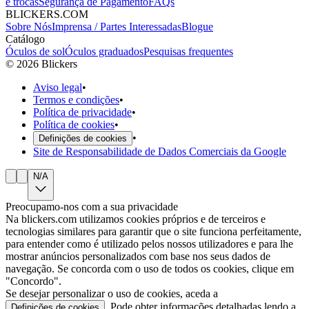
e trocas
Segurança de Pagamento
FAQs
BLICKERS.COM
Sobre Nós
Imprensa / Partes Interessadas
Blogue
Catálogo
Óculos de sol
Óculos graduados
Pesquisas frequentes
©
2026
Blickers
Aviso legal
•
Termos e condições
•
Política de privacidade
•
Política de cookies
•
•
Definições de cookies
Site de Responsabilidade de Dados Comerciais da Google
N/A
Preocupamo-nos com a sua privacidade
Na blickers.com utilizamos cookies próprios e de terceiros e
tecnologias similares para garantir que o site funciona perfeitamente,
para entender como é utilizado pelos nossos utilizadores e para lhe
mostrar anúncios personalizados com base nos seus dados de
navegação. Se concorda com o uso de todos os cookies, clique em
"Concordo".
Se desejar personalizar o uso de cookies, aceda a
. Pode obter informações detalhadas lendo a
Definições de cookies