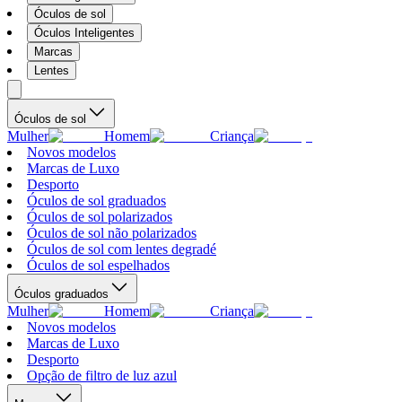
Óculos de sol
Óculos Inteligentes
Marcas
Lentes
Óculos de sol
Mulher
Homem
Criança
Novos modelos
Marcas de Luxo
Desporto
Óculos de sol graduados
Óculos de sol polarizados
Óculos de sol não polarizados
Óculos de sol com lentes degradé
Óculos de sol espelhados
Óculos graduados
Mulher
Homem
Criança
Novos modelos
Marcas de Luxo
Desporto
Opção de filtro de luz azul