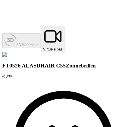
3D Weergave
Virtuele pas
FT0526 ALASDHAIR C55
Zonnebrillen
€ 235