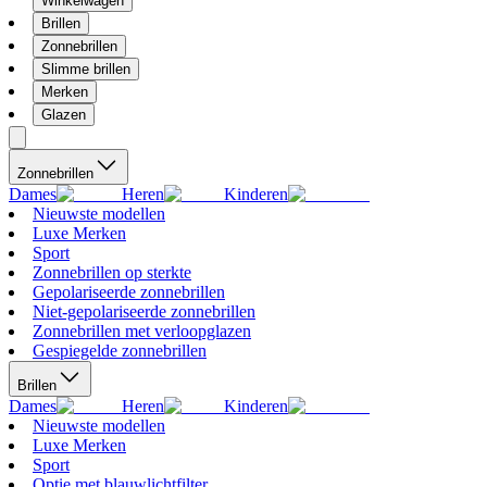
Winkelwagen
Brillen
Zonnebrillen
Slimme brillen
Merken
Glazen
Zonnebrillen
Dames
Heren
Kinderen
Nieuwste modellen
Luxe Merken
Sport
Zonnebrillen op sterkte
Gepolariseerde zonnebrillen
Niet-gepolariseerde zonnebrillen
Zonnebrillen met verloopglazen
Gespiegelde zonnebrillen
Brillen
Dames
Heren
Kinderen
Nieuwste modellen
Luxe Merken
Sport
Optie met blauwlichtfilter