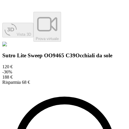
Vista 3D
Prova virtuale
Sutro Lite Sweep OO9465 C39
Occhiali da sole
120 €
-
36
%
188 €
Risparmia
68 €