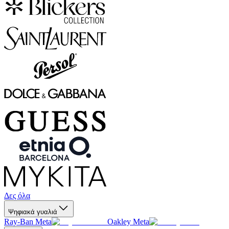
Δες όλα
Ψηφιακά γυαλιά
Ray-Ban Meta
Oakley Meta