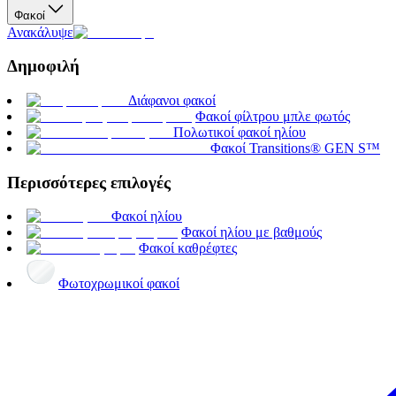
Φακοί
Ανακάλυψε
Δημοφιλή
Διάφανοι φακοί
Φακοί φίλτρου μπλε φωτός
Πολωτικοί φακοί ηλίου
Φακοί Transitions® GEN S™
Περισσότερες επιλογές
Φακοί ηλίου
Φακοί ηλίου με βαθμούς
Φακοί καθρέφτες
Φωτοχρωμικοί φακοί