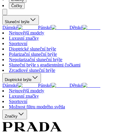
Čočky
Sluneční brýle
Dámské
Pánské
Dětské
Nejnovější modely
Luxusní značky
Sportovní
Dioptrické sluneční brýle
Polarizační sluneční brýle
Nepolarizační sluneční brýle
Sluneční brýle s gradientními čočkami
Zrcadlové sluneční brýle
Dioptrické brýle
Dámské
Pánské
Dětské
Nejnovější modely
Luxusní značky
Sportovní
Možnost filtru modrého světla
Značky