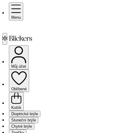
Menu
Můj účet
Oblíbené
Košík
Dioptrické brýle
Sluneční brýle
Chytré brýle
Značky