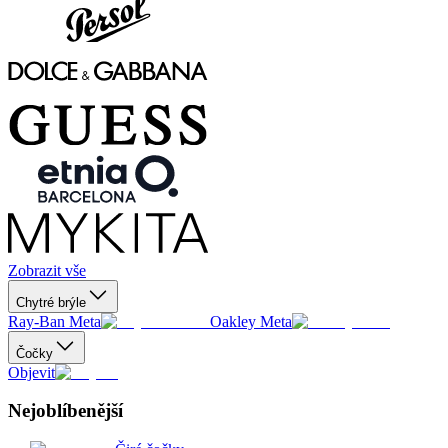
Zobrazit vše
Chytré brýle
Ray-Ban Meta
Oakley Meta
Čočky
Objevit
Nejoblíbenější