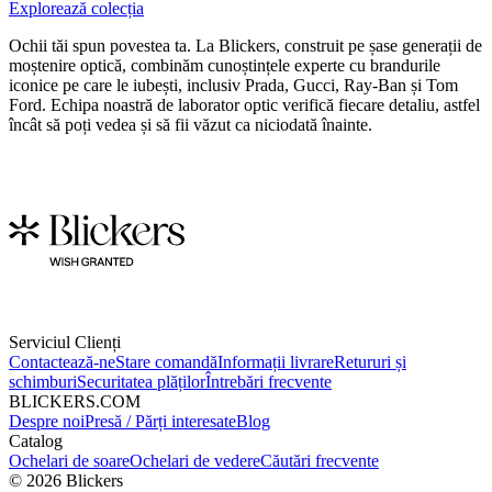
Explorează colecția
Ochii tăi spun povestea ta. La Blickers, construit pe șase generații de
moștenire optică, combinăm cunoștințele experte cu brandurile
iconice pe care le iubești, inclusiv Prada, Gucci, Ray-Ban și Tom
Ford. Echipa noastră de laborator optic verifică fiecare detaliu, astfel
încât să poți vedea și să fii văzut ca niciodată înainte.
Serviciul Clienți
Contactează-ne
Stare comandă
Informații livrare
Retururi și
schimburi
Securitatea plăților
Întrebări frecvente
BLICKERS.COM
Despre noi
Presă / Părți interesate
Blog
Catalog
Ochelari de soare
Ochelari de vedere
Căutări frecvente
©
2026
Blickers