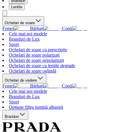
Branduri
Lentile
Ochelari de soare
Femei
Bărbați
Copii
Cele mai noi modele
Branduri de Lux
Sport
Ochelari de soare cu prescripție
Ochelari de soare polarizați
Ochelari de soare nepolarizați
Ochelari de soare cu lentile degrade
Ochelari de soare oglindă
Ochelari de vedere
Femei
Bărbați
Copii
Cele mai noi modele
Branduri de Lux
Sport
Opțiune filtru lumină albastră
Branduri