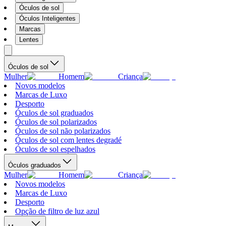
Óculos de sol
Óculos Inteligentes
Marcas
Lentes
Óculos de sol
Mulher
Homem
Criança
Novos modelos
Marcas de Luxo
Desporto
Óculos de sol graduados
Óculos de sol polarizados
Óculos de sol não polarizados
Óculos de sol com lentes degradé
Óculos de sol espelhados
Óculos graduados
Mulher
Homem
Criança
Novos modelos
Marcas de Luxo
Desporto
Opção de filtro de luz azul