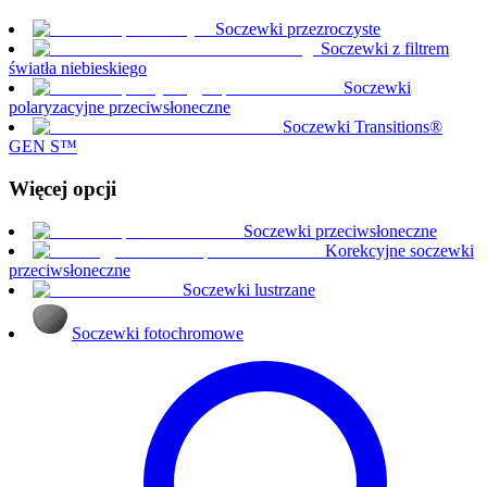
Soczewki przezroczyste
Soczewki z filtrem
światła niebieskiego
Soczewki
polaryzacyjne przeciwsłoneczne
Soczewki Transitions®
GEN S™
Więcej opcji
Soczewki przeciwsłoneczne
Korekcyjne soczewki
przeciwsłoneczne
Soczewki lustrzane
Soczewki fotochromowe