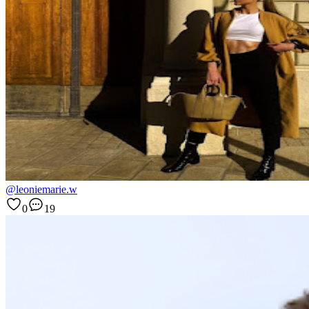
@leoniemarie.w
0
19