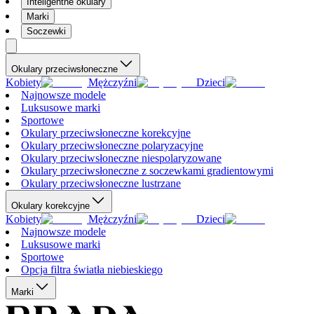
Inteligentne okulary
Marki
Soczewki
Okulary przeciwsłoneczne
Kobiety
Mężczyźni
Dzieci
Najnowsze modele
Luksusowe marki
Sportowe
Okulary przeciwsłoneczne korekcyjne
Okulary przeciwsłoneczne polaryzacyjne
Okulary przeciwsłoneczne niespolaryzowane
Okulary przeciwsłoneczne z soczewkami gradientowymi
Okulary przeciwsłoneczne lustrzane
Okulary korekcyjne
Kobiety
Mężczyźni
Dzieci
Najnowsze modele
Luksusowe marki
Sportowe
Opcja filtra światła niebieskiego
Marki